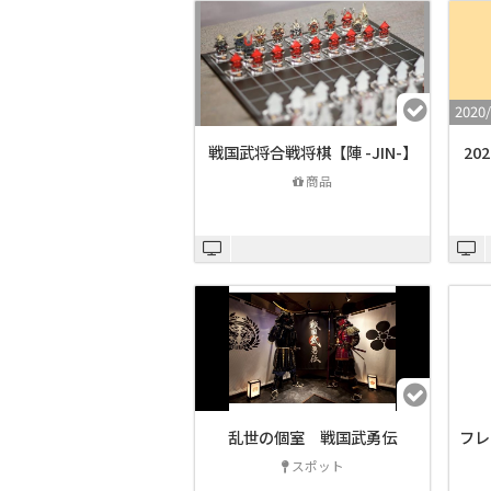
2020/
戦国武将合戦将棋【陣 -JIN-】
20
商品
乱世の個室 戦国武勇伝
フレ
スポット