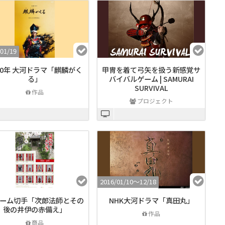
01/19
20年 大河ドラマ「麒麟がく
甲冑を着て弓矢を扱う新感覚サ
る」
バイバルゲーム | SAMURAI
SURVIVAL
作品
プロジェクト
2016/01/10〜12/18
ーム切手「次郎法師とその
NHK大河ドラマ「真田丸」
後の井伊の赤備え」
作品
商品