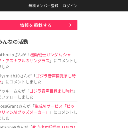
無料メンバー登録
ログイン
情報を掲載する
みんなの活動
athrutp
さんが「
機動戦士ガンダム シャ
ア・アズナブルのサングラス
」にコメントし
ました
ilysmith10
さんが「
ゴジラ音声目覚まし時
計
」にコメントしました
アッキー
さんが「
ゴジラ音声目覚まし時計
」
をフォローしました
osaGrant
さんが「
生成AIサービス「ビッ
クリマンAIグッズメーカー」
」にコメントし
ました
atarina8
さんが「
動き出す妖怪展 TOKYO