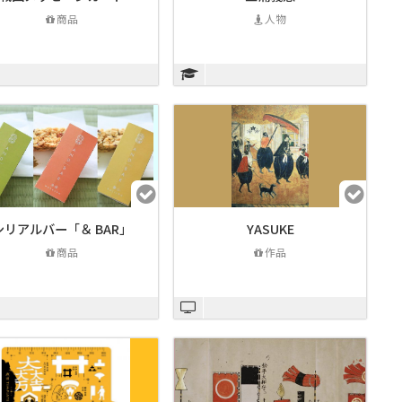
商品
人物
シリアルバー「＆ BAR」
YASUKE
商品
作品