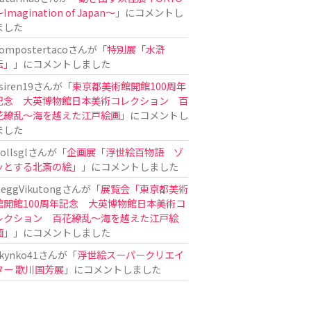
Imagination of Japan〜
」にコメントし
ました
ompostertaco
さんが「
特別展「水滸
伝」
」にコメントしました
siren19
さんが「
東京都美術館開館100周年
記念 大英博物館日本美術コレクション 百
花繚乱～海を越えた江戸絵画
」にコメントし
ました
ollsgl
さんが「
企画展「浮世絵百物語 ゾ
ッとする北斎の絵」
」にコメントしました
eggVikutong
さんが「
展覧会「東京都美術
館開館100周年記念 大英博物館日本美術コ
レクション 百花繚乱〜海を越えた江戸絵
画」
」にコメントしました
kynko41
さんが「
浮世絵スーパークリエイ
ター 歌川国芳展
」にコメントしました