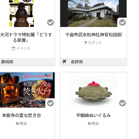
K大河ドラマ特別展「どうす
千曲市武水別神社神官松田邸
る家康」
スポット
イベント
静岡県
長野県
本能寺の変な焚き台
平蜘蛛ぬいぐるみ
商品
商品