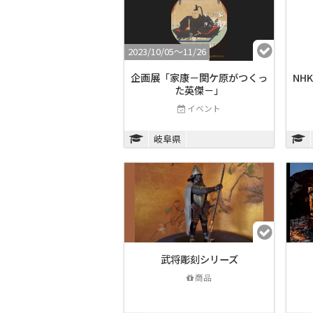
2023/10/05〜11/26
企画展「家康－関ケ原がつくっ
NH
た英傑－」
イベント
岐阜県
武将彫刻シリーズ
商品