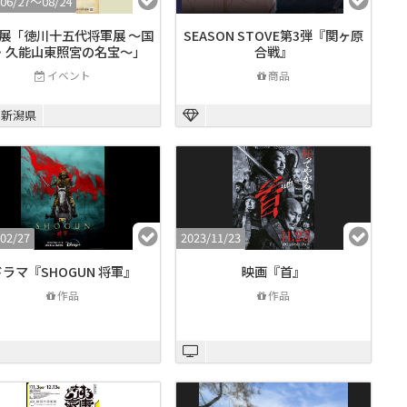
/06/27〜08/24
展「徳川十五代将軍展 ～国
SEASON STOVE第3弾『関ヶ原
・久能山東照宮の名宝～」
合戦』
イベント
商品
新潟県
02/27
2023/11/23
ラマ『SHOGUN 将軍』
映画『首』
作品
作品