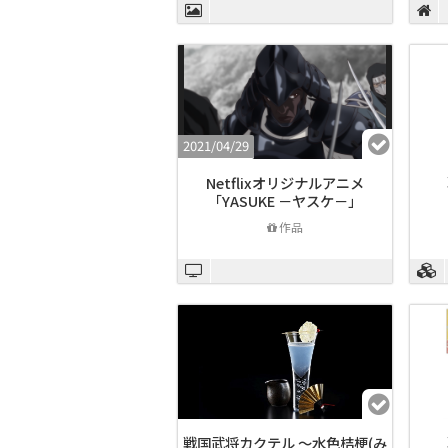
2021/04/29
Netflixオリジナルアニメ
「YASUKE －ヤスケ－」
作品
戦国武将カクテル ～水色桔梗(み