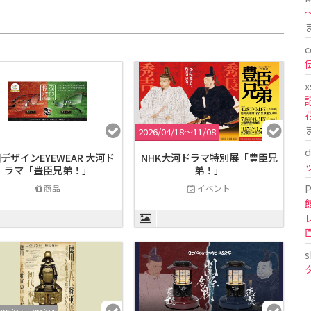
〜
c
x
2026/04/18〜11/08
d
デザインEYEWEAR 大河ド
NHK大河ドラマ特別展「豊臣兄
ラマ「豊臣兄弟！」
弟！」
P
商品
イベント
s