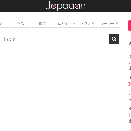
物
作品
商品
プロジェクト
ブランド
キーワード
j
l
R
k