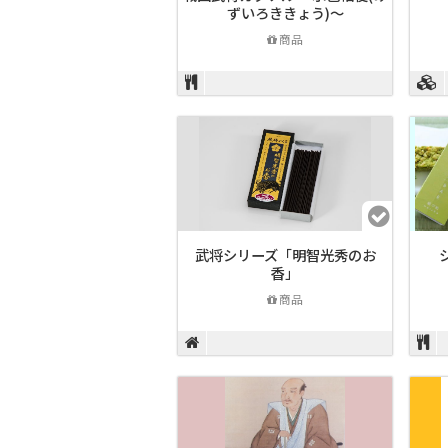
ずいろききょう)～
商品
武将シリーズ「明智光秀のお
香」
商品