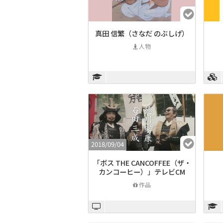
真田 信繁（さなだ のぶしげ）
人物
2018/09/04
「ボス THE CANCOFFEE（ザ・
カンコーヒー）」テレビCM
作品