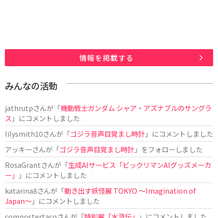
情報を掲載する
みんなの活動
jathrutp
さんが「
機動戦士ガンダム シャア・アズナブルのサングラ
ス
」にコメントしました
lilysmith10
さんが「
ゴジラ音声目覚まし時計
」にコメントしました
アッキー
さんが「
ゴジラ音声目覚まし時計
」をフォローしました
RosaGrant
さんが「
生成AIサービス「ビックリマンAIグッズメーカ
ー」
」にコメントしました
katarina8
さんが「
動き出す妖怪展 TOKYO 〜Imagination of
Japan〜
」にコメントしました
compostertaco
さんが「
特別展「水滸伝」
」にコメントしました