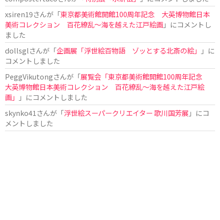
xsiren19
さんが「
東京都美術館開館100周年記念 大英博物館日本
美術コレクション 百花繚乱～海を越えた江戸絵画
」にコメントし
ました
dollsgl
さんが「
企画展「浮世絵百物語 ゾッとする北斎の絵」
」に
コメントしました
PeggVikutong
さんが「
展覧会「東京都美術館開館100周年記念
大英博物館日本美術コレクション 百花繚乱〜海を越えた江戸絵
画」
」にコメントしました
skynko41
さんが「
浮世絵スーパークリエイター 歌川国芳展
」にコ
メントしました