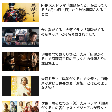
NHK大河ドラマ「麒麟がくる」が帰ってく
る！8月30日（日）から放送再開されるこ
とに
今井翼がくる！大河ドラマ「麒麟がくる」
の新キャストが3名発表されました
伊右衛門でおくりびと。大河「麒麟がく
る」で斎藤道三役のモッくんの怪演ぶりに
注目集まる
大河ドラマ「麒麟がくる」で女優・川口春
奈が演じる信長の妻「濃姫」とはどのよう
な人物？
信長、悪そだわぁ（笑）大河ドラマ「麒麟
がくる」の各キャストビジュアルが続々と