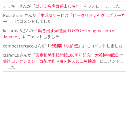
アッキー
さんが「
ゴジラ音声目覚まし時計
」をフォローしました
RosaGrant
さんが「
生成AIサービス「ビックリマンAIグッズメーカ
ー」
」にコメントしました
katarina8
さんが「
動き出す妖怪展 TOKYO 〜Imagination of
Japan〜
」にコメントしました
compostertaco
さんが「
特別展「水滸伝」
」にコメントしました
xsiren19
さんが「
東京都美術館開館100周年記念 大英博物館日本
美術コレクション 百花繚乱～海を越えた江戸絵画
」にコメントし
ました