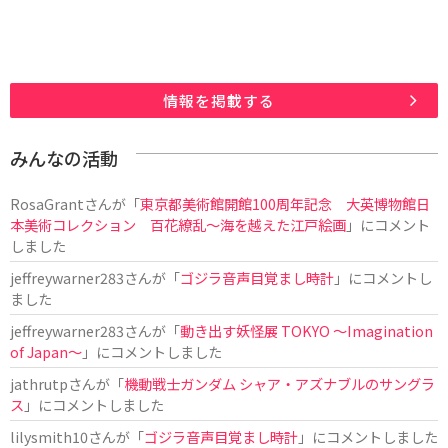
情報を掲載する
みんなの活動
RosaGrant
さんが「
東京都美術館開館100周年記念 大英博物館日
本美術コレクション 百花繚乱～海を越えた江戸絵画
」にコメント
しました
jeffreywarner283
さんが「
ゴジラ音声目覚まし時計
」にコメントし
ました
jeffreywarner283
さんが「
動き出す妖怪展 TOKYO 〜Imagination
of Japan〜
」にコメントしました
jathrutp
さんが「
機動戦士ガンダム シャア・アズナブルのサングラ
ス
」にコメントしました
lilysmith10
さんが「
ゴジラ音声目覚まし時計
」にコメントしました