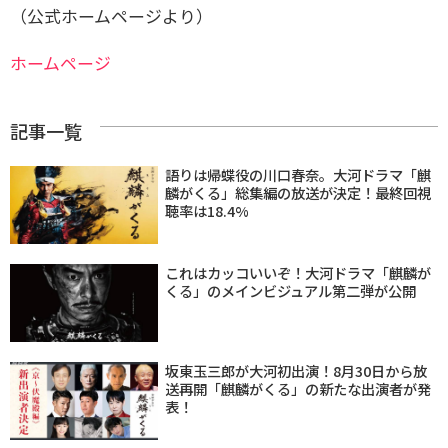
（公式ホームページより）
ホームページ
記事一覧
語りは帰蝶役の川口春奈。大河ドラマ「麒
麟がくる」総集編の放送が決定！最終回視
聴率は18.4%
これはカッコいいぞ！大河ドラマ「麒麟が
くる」のメインビジュアル第二弾が公開
坂東玉三郎が大河初出演！8月30日から放
送再開「麒麟がくる」の新たな出演者が発
表！