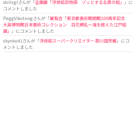
dollsgl
さんが「
企画展「浮世絵百物語 ゾッとする北斎の絵」
」に
コメントしました
PeggVikutong
さんが「
展覧会「東京都美術館開館100周年記念
大英博物館日本美術コレクション 百花繚乱〜海を越えた江戸絵
画」
」にコメントしました
skynko41
さんが「
浮世絵スーパークリエイター 歌川国芳展
」にコ
メントしました