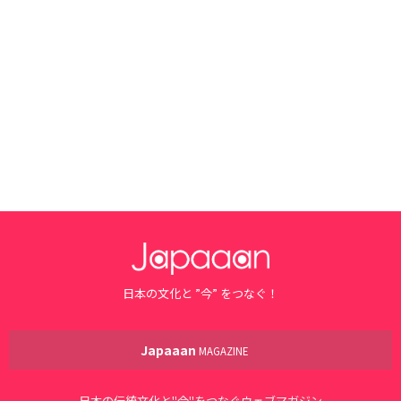
日本の文化と ”今” をつなぐ！
Japaaan
MAGAZINE
日本の伝統文化と"今"をつなぐウェブマガジン