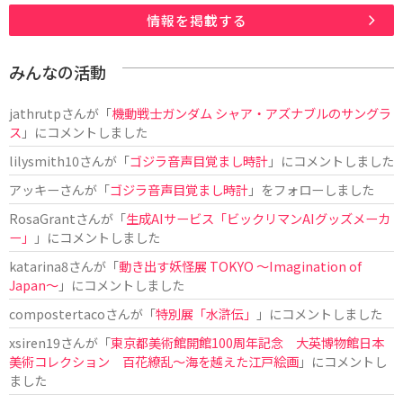
情報を掲載する
みんなの活動
jathrutp
さんが「
機動戦士ガンダム シャア・アズナブルのサングラ
ス
」にコメントしました
lilysmith10
さんが「
ゴジラ音声目覚まし時計
」にコメントしました
アッキー
さんが「
ゴジラ音声目覚まし時計
」をフォローしました
RosaGrant
さんが「
生成AIサービス「ビックリマンAIグッズメーカ
ー」
」にコメントしました
katarina8
さんが「
動き出す妖怪展 TOKYO 〜Imagination of
Japan〜
」にコメントしました
compostertaco
さんが「
特別展「水滸伝」
」にコメントしました
xsiren19
さんが「
東京都美術館開館100周年記念 大英博物館日本
美術コレクション 百花繚乱～海を越えた江戸絵画
」にコメントし
ました