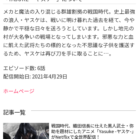
メカと魔法の入り混じる群雄割拠の戦国時代。史上最強
の浪人・ヤスケは、戦いに明け暮れた過去を経て、今や
静かで平穏な日々を送ろうとしています。しかし地元の
村が大名争いの戦場となってしまいます。邪悪な力と血
に飢えた武将たちの標的となった不思議な子供を護送す
るため、ヤスケは再び刀を手に取ることに…。
エピソード数: 6話
配信開始日: 2021年4月29日
ホームページ
記事一覧
戦国時代、織田信長に仕えた黒人武士・弥
助を題材にしたアニメ「Yasuke -ヤスケ-」
がNetflixで全世界配信！