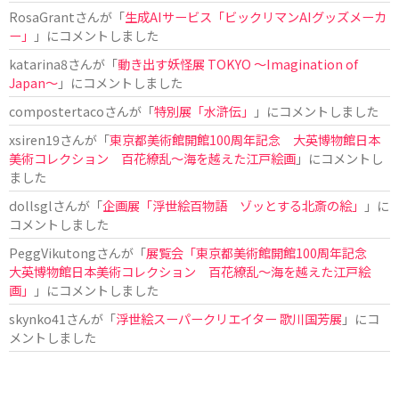
RosaGrant
さんが「
生成AIサービス「ビックリマンAIグッズメーカ
ー」
」にコメントしました
katarina8
さんが「
動き出す妖怪展 TOKYO 〜Imagination of
Japan〜
」にコメントしました
compostertaco
さんが「
特別展「水滸伝」
」にコメントしました
xsiren19
さんが「
東京都美術館開館100周年記念 大英博物館日本
美術コレクション 百花繚乱～海を越えた江戸絵画
」にコメントし
ました
dollsgl
さんが「
企画展「浮世絵百物語 ゾッとする北斎の絵」
」に
コメントしました
PeggVikutong
さんが「
展覧会「東京都美術館開館100周年記念
大英博物館日本美術コレクション 百花繚乱〜海を越えた江戸絵
画」
」にコメントしました
skynko41
さんが「
浮世絵スーパークリエイター 歌川国芳展
」にコ
メントしました