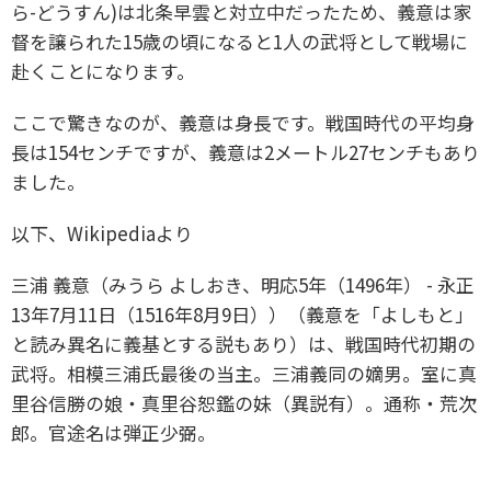
ら-どうすん)は北条早雲と対立中だったため、義意は家
督を譲られた15歳の頃になると1人の武将として戦場に
赴くことになります。
ここで驚きなのが、義意は身長です。戦国時代の平均身
長は154センチですが、義意は2メートル27センチもあり
ました。
以下、Wikipediaより
三浦 義意（みうら よしおき、明応5年（1496年） - 永正
13年7月11日（1516年8月9日））（義意を「よしもと」
と読み異名に義基とする説もあり）は、戦国時代初期の
武将。相模三浦氏最後の当主。三浦義同の嫡男。室に真
里谷信勝の娘・真里谷恕鑑の妹（異説有）。通称・荒次
郎。官途名は弾正少弼。