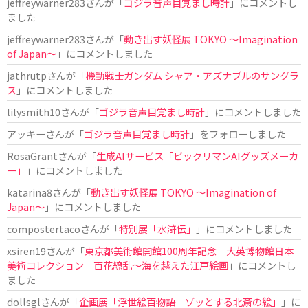
jeffreywarner283
さんが「
ゴジラ音声目覚まし時計
」にコメントし
ました
jeffreywarner283
さんが「
動き出す妖怪展 TOKYO 〜Imagination
of Japan〜
」にコメントしました
jathrutp
さんが「
機動戦士ガンダム シャア・アズナブルのサングラ
ス
」にコメントしました
lilysmith10
さんが「
ゴジラ音声目覚まし時計
」にコメントしました
アッキー
さんが「
ゴジラ音声目覚まし時計
」をフォローしました
RosaGrant
さんが「
生成AIサービス「ビックリマンAIグッズメーカ
ー」
」にコメントしました
katarina8
さんが「
動き出す妖怪展 TOKYO 〜Imagination of
Japan〜
」にコメントしました
compostertaco
さんが「
特別展「水滸伝」
」にコメントしました
xsiren19
さんが「
東京都美術館開館100周年記念 大英博物館日本
美術コレクション 百花繚乱～海を越えた江戸絵画
」にコメントし
ました
dollsgl
さんが「
企画展「浮世絵百物語 ゾッとする北斎の絵」
」に