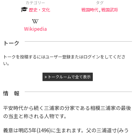
カテゴリー
タグ
歴史・文化
戦国時代
,
戦国武将
Wikipedia
トーク
トークを投稿するにはユーザー登録またはログインをしてくださ
い。
トークルームで全て表示
情 報
平安時代から続く三浦家の分家である相模三浦家の最後
の当主と称される人物です。
義意は明応5年(1496)に生まれます。父の三浦道寸(みう