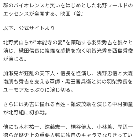
群のバイオレンスと笑いをはじめとした北野ワールドの
エッセンスが全開する、映画『首』
以下、公式サイトより
北野武自らが“本能寺の変”を策略する羽柴秀吉を飄々と
演じ、織田信長に複雑な感情を抱く明智光秀を西島秀俊
が演じる。
加瀬亮が狂乱の天下人・信長を怪演し、浅野忠信と大森
南朋も秀吉を支える軍師・黒田官兵衛と弟の羽柴秀長を
ユーモアたっぷりに演じ切る。
さらには秀吉に憧れる百姓・難波茂助を演じる中村獅童
が北野組に初参戦。
他にも木村祐一、遠藤憲一、桐谷健太、小林薫、岸辺一
徳らが歴史上の重要人物に独自のキャラでなりきってい