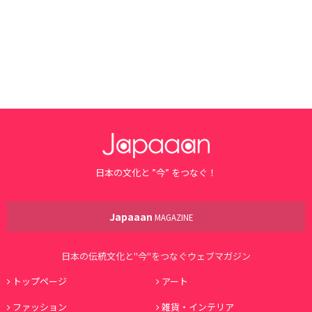
日本の文化と ”今” をつなぐ！
Japaaan
MAGAZINE
日本の伝統文化と"今"をつなぐウェブマガジン
トップページ
アート
ファッション
雑貨・インテリア