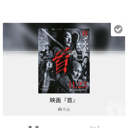
映画『首』
作品
情 報
トーク