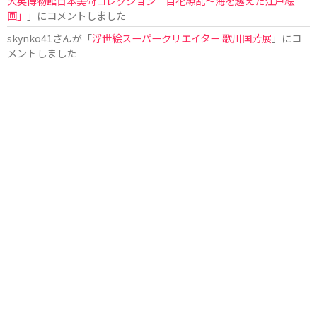
大英博物館日本美術コレクション 百花繚乱〜海を越えた江戸絵
画」
」にコメントしました
skynko41
さんが「
浮世絵スーパークリエイター 歌川国芳展
」にコ
メントしました