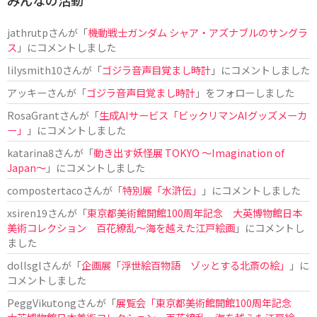
jathrutp
さんが「
機動戦士ガンダム シャア・アズナブルのサングラ
ス
」にコメントしました
lilysmith10
さんが「
ゴジラ音声目覚まし時計
」にコメントしました
アッキー
さんが「
ゴジラ音声目覚まし時計
」をフォローしました
RosaGrant
さんが「
生成AIサービス「ビックリマンAIグッズメーカ
ー」
」にコメントしました
katarina8
さんが「
動き出す妖怪展 TOKYO 〜Imagination of
Japan〜
」にコメントしました
compostertaco
さんが「
特別展「水滸伝」
」にコメントしました
xsiren19
さんが「
東京都美術館開館100周年記念 大英博物館日本
美術コレクション 百花繚乱～海を越えた江戸絵画
」にコメントし
ました
dollsgl
さんが「
企画展「浮世絵百物語 ゾッとする北斎の絵」
」に
コメントしました
PeggVikutong
さんが「
展覧会「東京都美術館開館100周年記念