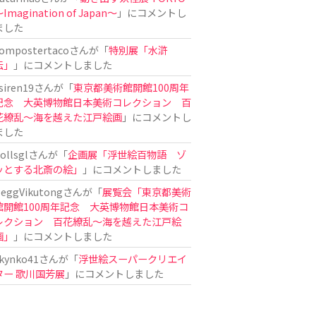
Imagination of Japan〜
」にコメントし
ました
ompostertaco
さんが「
特別展「水滸
伝」
」にコメントしました
siren19
さんが「
東京都美術館開館100周年
記念 大英博物館日本美術コレクション 百
花繚乱～海を越えた江戸絵画
」にコメントし
ました
ollsgl
さんが「
企画展「浮世絵百物語 ゾ
ッとする北斎の絵」
」にコメントしました
eggVikutong
さんが「
展覧会「東京都美術
館開館100周年記念 大英博物館日本美術コ
レクション 百花繚乱〜海を越えた江戸絵
画」
」にコメントしました
kynko41
さんが「
浮世絵スーパークリエイ
ター 歌川国芳展
」にコメントしました