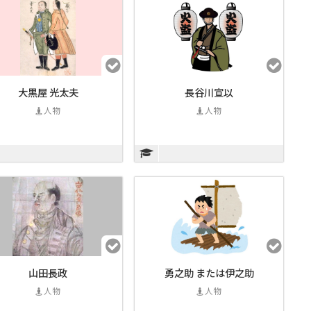
大黒屋 光太夫
長谷川宣以
人物
人物
山田長政
勇之助 または伊之助
人物
人物