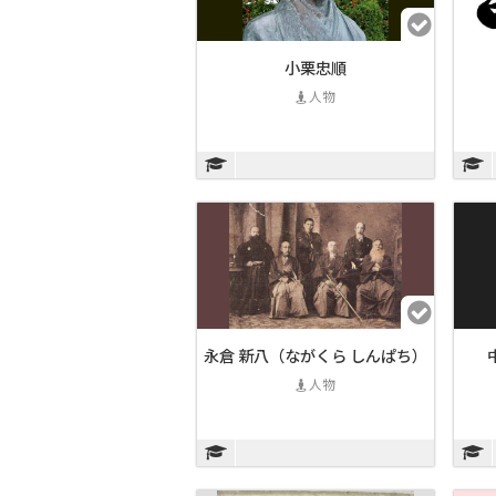
小栗忠順
人物
永倉 新八（ながくら しんぱち）
人物