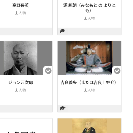
高野長英
源 頼朝（みなもと の よりと
も）
人物
人物
ジョン万次郎
吉良義央（または吉良上野介）
人物
人物