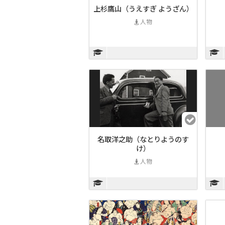
上杉鷹山（うえすぎ ようざん）
人物
名取洋之助（なとりようのす
け）
人物