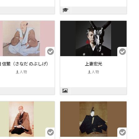
田 信繁（さなだ のぶしげ）
上妻宏光
人物
人物