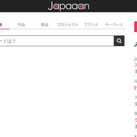
物
作品
商品
プロジェクト
ブランド
キーワード
j
l
R
k