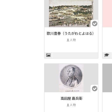
歌川豊春（うたがわとよはる）
人物
高田屋 嘉兵衛
人物