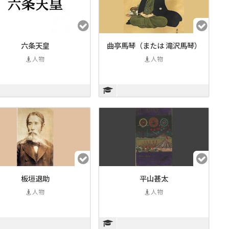
六条天皇
曲亭馬琴（または 滝沢馬琴）
人物
人物
板垣退助
平山甚太
人物
人物