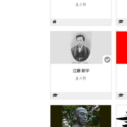
人物
江藤 新平
人物