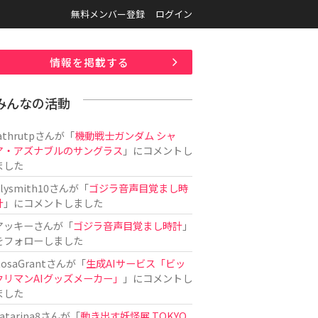
無料メンバー登録
ログイン
情報を掲載する
みんなの活動
athrutp
さんが「
機動戦士ガンダム シャ
ア・アズナブルのサングラス
」にコメントし
ました
ilysmith10
さんが「
ゴジラ音声目覚まし時
計
」にコメントしました
アッキー
さんが「
ゴジラ音声目覚まし時計
」
をフォローしました
osaGrant
さんが「
生成AIサービス「ビッ
クリマンAIグッズメーカー」
」にコメントし
ました
atarina8
さんが「
動き出す妖怪展 TOKYO