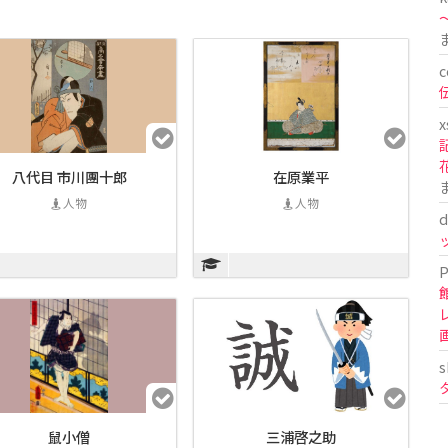
〜
c
x
八代目 市川團十郎
在原業平
人物
人物
d
P
s
鼠小僧
三浦啓之助