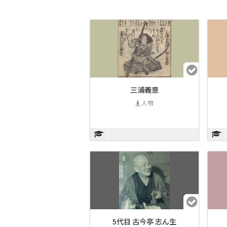
三浦義意
人物
5代目 古今亭 志ん生