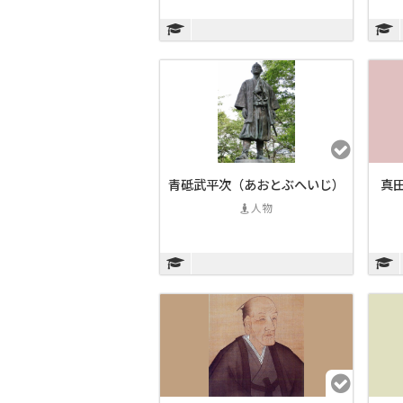
青砥武平次（あおとぶへいじ）
真
人物