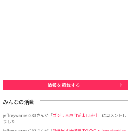
情報を掲載する
みんなの活動
jeffreywarner283
さんが「
ゴジラ音声目覚まし時計
」にコメントし
ました
jeffreywarner283
さんが「
動き出す妖怪展 TOKYO 〜Imagination