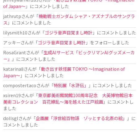
of Japan〜
」にコメントしました
jathrutp
さんが「
機動戦士ガンダム シャア・アズナブルのサングラ
ス
」にコメントしました
lilysmith10
さんが「
ゴジラ音声目覚まし時計
」にコメントしました
アッキー
さんが「
ゴジラ音声目覚まし時計
」をフォローしました
RosaGrant
さんが「
生成AIサービス「ビックリマンAIグッズメーカ
ー」
」にコメントしました
katarina8
さんが「
動き出す妖怪展 TOKYO 〜Imagination of
Japan〜
」にコメントしました
compostertaco
さんが「
特別展「水滸伝」
」にコメントしました
xsiren19
さんが「
東京都美術館開館100周年記念 大英博物館日本
美術コレクション 百花繚乱～海を越えた江戸絵画
」にコメントし
ました
dollsgl
さんが「
企画展「浮世絵百物語 ゾッとする北斎の絵」
」に
コメントしました