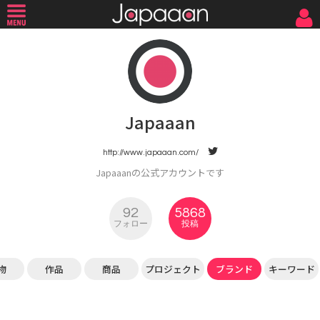
Japaaan
http://www.japaaan.com/
Japaaanの公式アカウントです
92
5868
フォロー
投稿
物
作品
商品
プロジェクト
ブランド
キーワード