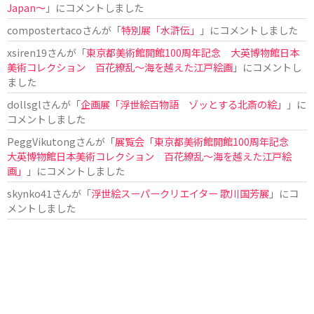
Japan〜
」にコメントしました
compostertaco
さんが「
特別展「水滸伝」
」にコメントしました
xsiren19
さんが「
東京都美術館開館100周年記念 大英博物館日本
美術コレクション 百花繚乱～海を越えた江戸絵画
」にコメントし
ました
dollsgl
さんが「
企画展「浮世絵百物語 ゾッとする北斎の絵」
」に
コメントしました
PeggVikutong
さんが「
展覧会「東京都美術館開館100周年記念
大英博物館日本美術コレクション 百花繚乱〜海を越えた江戸絵
画」
」にコメントしました
skynko41
さんが「
浮世絵スーパークリエイター 歌川国芳展
」にコ
メントしました