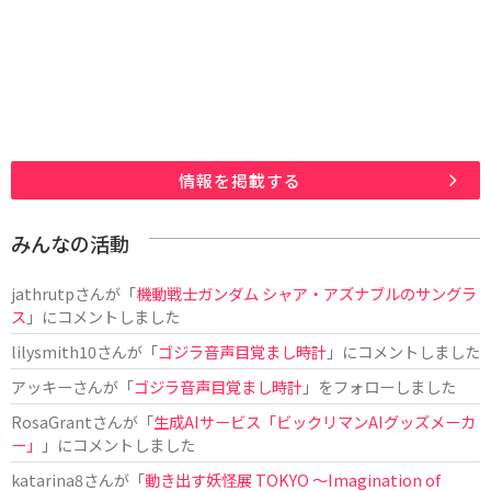
情報を掲載する
みんなの活動
jathrutp
さんが「
機動戦士ガンダム シャア・アズナブルのサングラ
ス
」にコメントしました
lilysmith10
さんが「
ゴジラ音声目覚まし時計
」にコメントしました
アッキー
さんが「
ゴジラ音声目覚まし時計
」をフォローしました
RosaGrant
さんが「
生成AIサービス「ビックリマンAIグッズメーカ
ー」
」にコメントしました
katarina8
さんが「
動き出す妖怪展 TOKYO 〜Imagination of