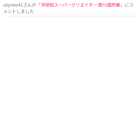
skynko41
さんが「
浮世絵スーパークリエイター 歌川国芳展
」にコ
メントしました