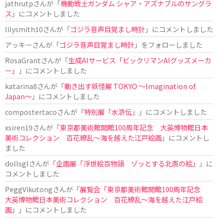
jathrutp
さんが「
機動戦士ガンダム シャア・アズナブルのサングラ
ス
」にコメントしました
lilysmith10
さんが「
ゴジラ音声目覚まし時計
」にコメントしました
アッキー
さんが「
ゴジラ音声目覚まし時計
」をフォローしました
RosaGrant
さんが「
生成AIサービス「ビックリマンAIグッズメーカ
ー」
」にコメントしました
katarina8
さんが「
動き出す妖怪展 TOKYO 〜Imagination of
Japan〜
」にコメントしました
compostertaco
さんが「
特別展「水滸伝」
」にコメントしました
xsiren19
さんが「
東京都美術館開館100周年記念 大英博物館日本
美術コレクション 百花繚乱～海を越えた江戸絵画
」にコメントし
ました
dollsgl
さんが「
企画展「浮世絵百物語 ゾッとする北斎の絵」
」に
コメントしました
PeggVikutong
さんが「
展覧会「東京都美術館開館100周年記念
大英博物館日本美術コレクション 百花繚乱〜海を越えた江戸絵
画」
」にコメントしました