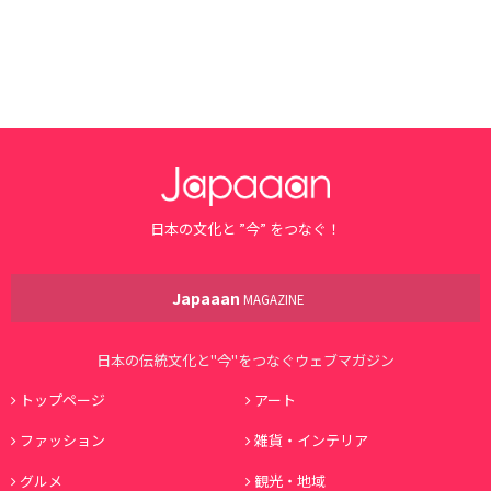
日本の文化と ”今” をつなぐ！
Japaaan
MAGAZINE
日本の伝統文化と"今"をつなぐウェブマガジン
トップページ
アート
ファッション
雑貨・インテリア
グルメ
観光・地域