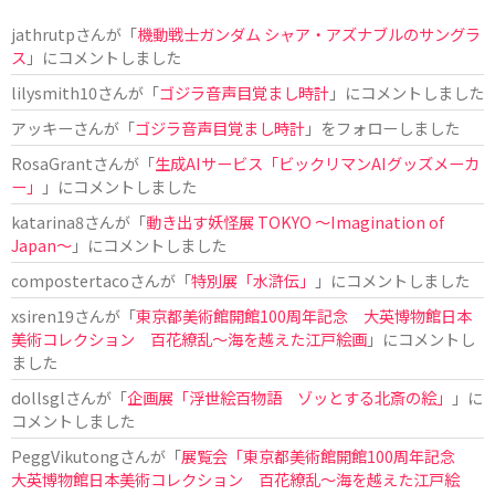
jathrutp
さんが「
機動戦士ガンダム シャア・アズナブルのサングラ
ス
」にコメントしました
lilysmith10
さんが「
ゴジラ音声目覚まし時計
」にコメントしました
アッキー
さんが「
ゴジラ音声目覚まし時計
」をフォローしました
RosaGrant
さんが「
生成AIサービス「ビックリマンAIグッズメーカ
ー」
」にコメントしました
katarina8
さんが「
動き出す妖怪展 TOKYO 〜Imagination of
Japan〜
」にコメントしました
compostertaco
さんが「
特別展「水滸伝」
」にコメントしました
xsiren19
さんが「
東京都美術館開館100周年記念 大英博物館日本
美術コレクション 百花繚乱～海を越えた江戸絵画
」にコメントし
ました
dollsgl
さんが「
企画展「浮世絵百物語 ゾッとする北斎の絵」
」に
コメントしました
PeggVikutong
さんが「
展覧会「東京都美術館開館100周年記念
大英博物館日本美術コレクション 百花繚乱〜海を越えた江戸絵