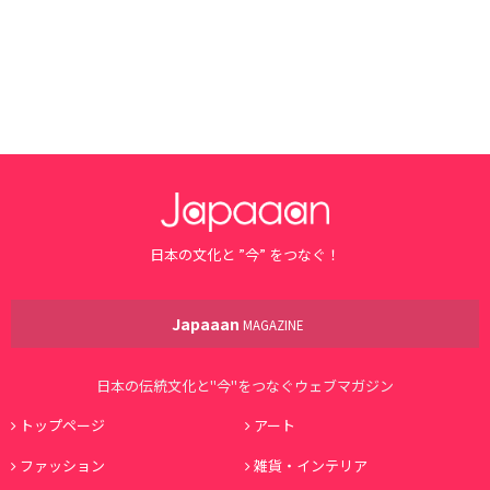
日本の文化と ”今” をつなぐ！
Japaaan
MAGAZINE
日本の伝統文化と"今"をつなぐウェブマガジン
トップページ
アート
ファッション
雑貨・インテリア