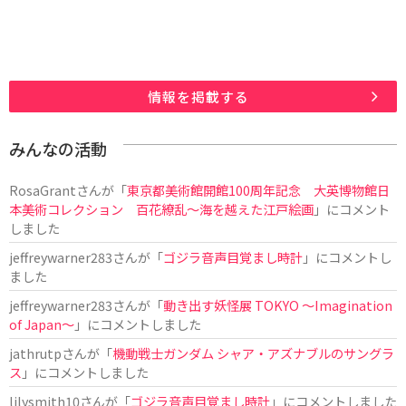
情報を掲載する
みんなの活動
RosaGrant
さんが「
東京都美術館開館100周年記念 大英博物館日
本美術コレクション 百花繚乱～海を越えた江戸絵画
」にコメント
しました
jeffreywarner283
さんが「
ゴジラ音声目覚まし時計
」にコメントし
ました
jeffreywarner283
さんが「
動き出す妖怪展 TOKYO 〜Imagination
of Japan〜
」にコメントしました
jathrutp
さんが「
機動戦士ガンダム シャア・アズナブルのサングラ
ス
」にコメントしました
lilysmith10
さんが「
ゴジラ音声目覚まし時計
」にコメントしました