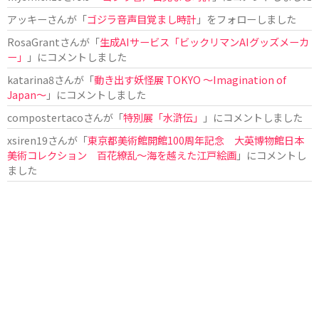
アッキー
さんが「
ゴジラ音声目覚まし時計
」をフォローしました
RosaGrant
さんが「
生成AIサービス「ビックリマンAIグッズメーカ
ー」
」にコメントしました
katarina8
さんが「
動き出す妖怪展 TOKYO 〜Imagination of
Japan〜
」にコメントしました
compostertaco
さんが「
特別展「水滸伝」
」にコメントしました
xsiren19
さんが「
東京都美術館開館100周年記念 大英博物館日本
美術コレクション 百花繚乱～海を越えた江戸絵画
」にコメントし
ました