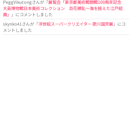
PeggVikutong
さんが「
展覧会「東京都美術館開館100周年記念
大英博物館日本美術コレクション 百花繚乱〜海を越えた江戸絵
画」
」にコメントしました
skynko41
さんが「
浮世絵スーパークリエイター 歌川国芳展
」にコ
メントしました