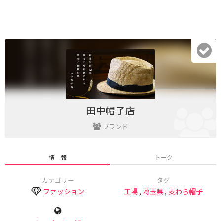
田中帽子店
ブランド
情 報
トーク
カテゴリー
タグ
ファッション
工場
,
埼玉県
,
麦わら帽子