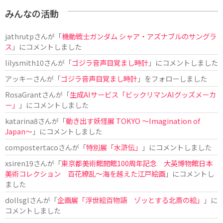
みんなの活動
jathrutp
さんが「
機動戦士ガンダム シャア・アズナブルのサングラ
ス
」にコメントしました
lilysmith10
さんが「
ゴジラ音声目覚まし時計
」にコメントしました
アッキー
さんが「
ゴジラ音声目覚まし時計
」をフォローしました
RosaGrant
さんが「
生成AIサービス「ビックリマンAIグッズメーカ
ー」
」にコメントしました
katarina8
さんが「
動き出す妖怪展 TOKYO 〜Imagination of
Japan〜
」にコメントしました
compostertaco
さんが「
特別展「水滸伝」
」にコメントしました
xsiren19
さんが「
東京都美術館開館100周年記念 大英博物館日本
美術コレクション 百花繚乱～海を越えた江戸絵画
」にコメントし
ました
dollsgl
さんが「
企画展「浮世絵百物語 ゾッとする北斎の絵」
」に
コメントしました