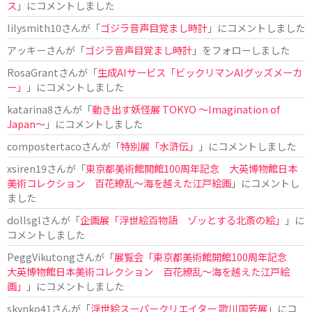
ス
」にコメントしました
lilysmith10
さんが「
ゴジラ音声目覚まし時計
」にコメントしました
アッキー
さんが「
ゴジラ音声目覚まし時計
」をフォローしました
RosaGrant
さんが「
生成AIサービス「ビックリマンAIグッズメーカ
ー」
」にコメントしました
katarina8
さんが「
動き出す妖怪展 TOKYO 〜Imagination of
Japan〜
」にコメントしました
compostertaco
さんが「
特別展「水滸伝」
」にコメントしました
xsiren19
さんが「
東京都美術館開館100周年記念 大英博物館日本
美術コレクション 百花繚乱～海を越えた江戸絵画
」にコメントし
ました
dollsgl
さんが「
企画展「浮世絵百物語 ゾッとする北斎の絵」
」に
コメントしました
PeggVikutong
さんが「
展覧会「東京都美術館開館100周年記念
大英博物館日本美術コレクション 百花繚乱〜海を越えた江戸絵
画」
」にコメントしました
skynko41
さんが「
浮世絵スーパークリエイター 歌川国芳展
」にコ