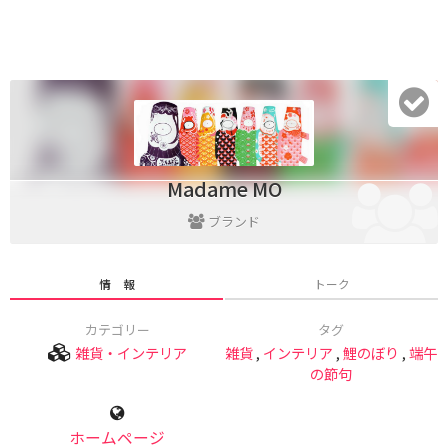
Madame MO
ブランド
情 報
トーク
カテゴリー
タグ
雑貨・インテリア
雑貨
,
インテリア
,
鯉のぼり
,
端午
の節句
ホームページ