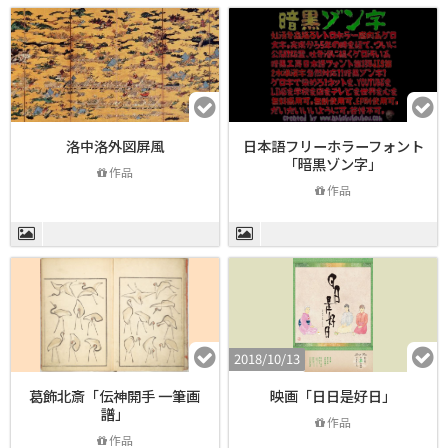
洛中洛外図屏風
日本語フリーホラーフォント
「暗黒ゾン字」
作品
作品
2018/10/13
葛飾北斎「伝神開手 一筆画
映画「日日是好日」
譜」
作品
作品