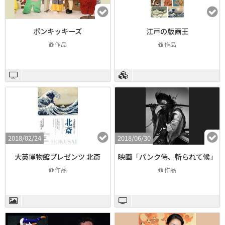
ポンキッキーズ
江戸の版画王
作品
作品
2018/02/24
2018/06/30
大英博物館プレゼンツ 北斎
映画「パンク侍、斬られて候」
作品
作品