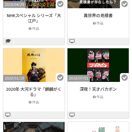
2018/04/29
NHKスペシャル シリーズ「大
異世界の見積書
江戸」
作品
作品
2020/01/19
2018/07/01
2020年 大河ドラマ「麒麟がく
深夜！天才バカボン
る」
作品
作品