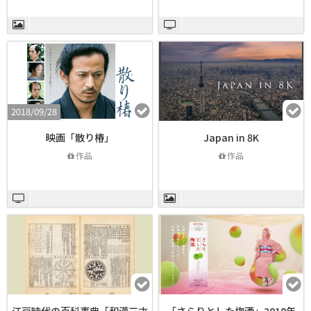
2018/09/28
映画「散り椿」
Japan in 8K
作品
作品
江戸時代の百科事典「和漢三才
「さらりとした梅酒」2018年