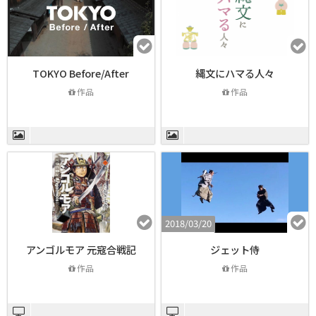
TOKYO Before/After
縄文にハマる人々
作品
作品
2018/03/20
アンゴルモア 元寇合戦記
ジェット侍
作品
作品