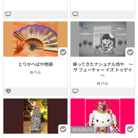
とりかへばや物語
帰ってきたナショナル坊や ～
ザ フューチャー イズ トゥデイ
作品
～
作品
2018/03/10