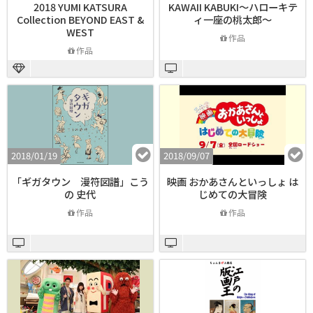
2018 YUMI KATSURA
KAWAII KABUKI～ハローキテ
Collection BEYOND EAST &
ィ一座の桃太郎～
WEST
作品
作品
2018/01/19
2018/09/07
「ギガタウン 漫符図譜」こう
映画 おかあさんといっしょ は
の 史代
じめての大冒険
作品
作品