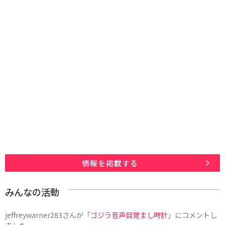
情報を掲載する
みんなの活動
jeffreywarner283
さんが「
ゴジラ音声目覚まし時計
」にコメントし