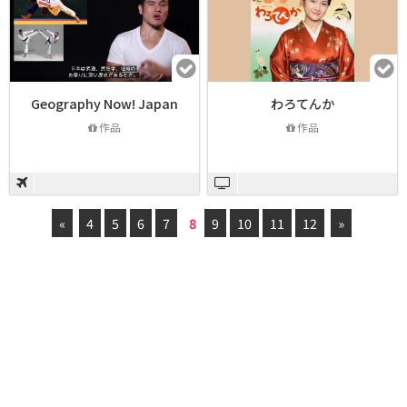
Geography Now! Japan
わろてんか
作品
作品
«
4
5
6
7
8
9
10
11
12
»