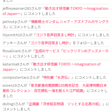
ました
jeffreywarner283
さんが「
動き出す妖怪展 TOKYO 〜Imagination
of Japan〜
」にコメントしました
jathrutp
さんが「
機動戦士ガンダム シャア・アズナブルのサングラ
ス
」にコメントしました
lilysmith10
さんが「
ゴジラ音声目覚まし時計
」にコメントしました
アッキー
さんが「
ゴジラ音声目覚まし時計
」をフォローしました
RosaGrant
さんが「
生成AIサービス「ビックリマンAIグッズメーカ
ー」
」にコメントしました
katarina8
さんが「
動き出す妖怪展 TOKYO 〜Imagination of
Japan〜
」にコメントしました
compostertaco
さんが「
特別展「水滸伝」
」にコメントしました
xsiren19
さんが「
東京都美術館開館100周年記念 大英博物館日本
美術コレクション 百花繚乱～海を越えた江戸絵画
」にコメントし
ました
dollsgl
さんが「
企画展「浮世絵百物語 ゾッとする北斎の絵」
」に
コメントしました