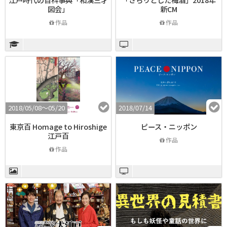
図会」
新CM
作品
作品
2018/05/08〜05/20
2018/07/14
東京百 Homage to Hiroshige
ピース・ニッポン
江戸百
作品
作品