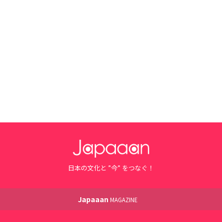
日本の文化と ”今” をつなぐ！
Japaaan
MAGAZINE