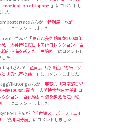
Imagination of Japan〜
」にコメントし
ました
ompostertaco
さんが「
特別展「水滸
伝」
」にコメントしました
siren19
さんが「
東京都美術館開館100周年
記念 大英博物館日本美術コレクション 百
花繚乱～海を越えた江戸絵画
」にコメントし
ました
ollsgl
さんが「
企画展「浮世絵百物語 ゾ
ッとする北斎の絵」
」にコメントしました
eggVikutong
さんが「
展覧会「東京都美術
館開館100周年記念 大英博物館日本美術コ
レクション 百花繚乱〜海を越えた江戸絵
画」
」にコメントしました
kynko41
さんが「
浮世絵スーパークリエイ
ター 歌川国芳展
」にコメントしました