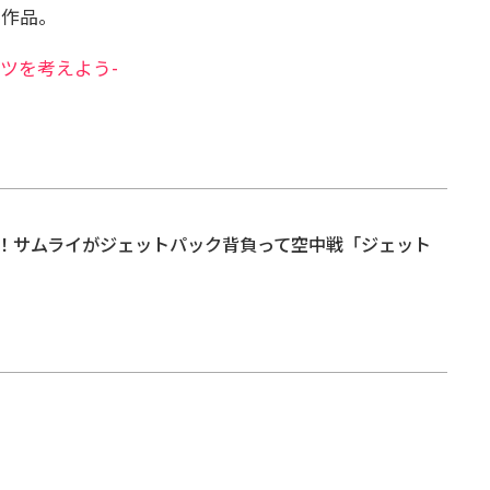
ル作品。
ーツを考えよう-
！サムライがジェットパック背負って空中戦「ジェット