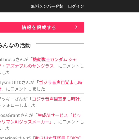
無料メンバー登録
ログイン
情報を掲載する
みんなの活動
athrutp
さんが「
機動戦士ガンダム シャ
ア・アズナブルのサングラス
」にコメントし
ました
ilysmith10
さんが「
ゴジラ音声目覚まし時
計
」にコメントしました
アッキー
さんが「
ゴジラ音声目覚まし時計
」
をフォローしました
osaGrant
さんが「
生成AIサービス「ビッ
クリマンAIグッズメーカー」
」にコメントし
ました
atarina8
さんが「
動き出す妖怪展 TOKYO