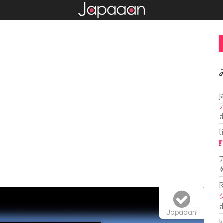
j
l
R
Japaaan!
k