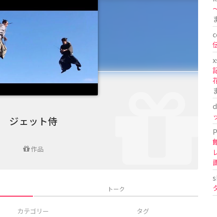
〜
c
x
d
ジェット侍
P
作品
s
トーク
カテゴリー
タグ