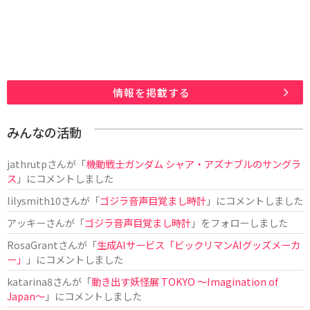
情報を掲載する
みんなの活動
jathrutp
さんが「
機動戦士ガンダム シャア・アズナブルのサングラ
ス
」にコメントしました
lilysmith10
さんが「
ゴジラ音声目覚まし時計
」にコメントしました
アッキー
さんが「
ゴジラ音声目覚まし時計
」をフォローしました
RosaGrant
さんが「
生成AIサービス「ビックリマンAIグッズメーカ
ー」
」にコメントしました
katarina8
さんが「
動き出す妖怪展 TOKYO 〜Imagination of
Japan〜
」にコメントしました