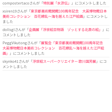
compostertaco
さんが「
特別展「水滸伝」
」にコメントしました
xsiren19
さんが「
東京都美術館開館100周年記念 大英博物館日本
美術コレクション 百花繚乱～海を越えた江戸絵画
」にコメントし
ました
dollsgl
さんが「
企画展「浮世絵百物語 ゾッとする北斎の絵」
」に
コメントしました
PeggVikutong
さんが「
展覧会「東京都美術館開館100周年記念
大英博物館日本美術コレクション 百花繚乱〜海を越えた江戸絵
画」
」にコメントしました
skynko41
さんが「
浮世絵スーパークリエイター 歌川国芳展
」にコ
メントしました