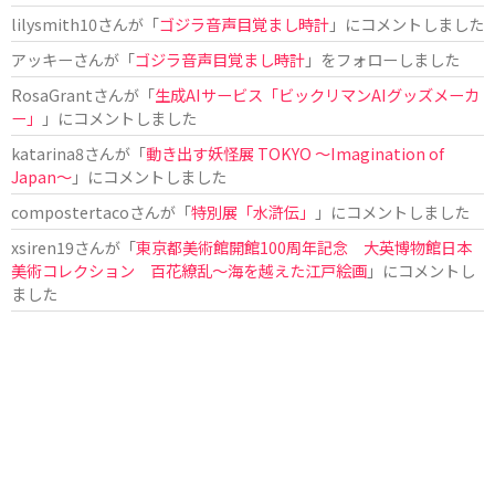
lilysmith10
さんが「
ゴジラ音声目覚まし時計
」にコメントしました
アッキー
さんが「
ゴジラ音声目覚まし時計
」をフォローしました
RosaGrant
さんが「
生成AIサービス「ビックリマンAIグッズメーカ
ー」
」にコメントしました
katarina8
さんが「
動き出す妖怪展 TOKYO 〜Imagination of
Japan〜
」にコメントしました
compostertaco
さんが「
特別展「水滸伝」
」にコメントしました
xsiren19
さんが「
東京都美術館開館100周年記念 大英博物館日本
美術コレクション 百花繚乱～海を越えた江戸絵画
」にコメントし
ました