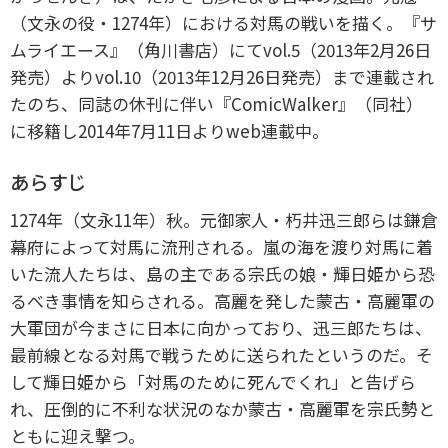
（文永の役・1274年）における対馬の戦いを描く。『サ
ムライエース』（角川書店）にてvol.5（2013年2月26日
発売）よりvol.10（2013年12月26日発売）まで連載され
たのち、同誌の休刊に伴い『ComicWalker』（同社）
に移籍し2014年7月11日よりweb連載中。
あらすじ
1274年（文永11年）秋。元御家人・朽井迅三郎らは鎌倉
幕府によって対馬に流刑される。嵐の海を渡り対馬に着
いた流人たちは、島の主である宗氏の娘・輝日姫から恐
るべき事情を知らされる。高麗を発した蒙古・高麗軍の
大軍団が今まさに日本に向かっており、迅三郎たちは、
最前線となる対馬で戦うために送られたというのだ。そ
して輝日姫から「対馬のために死んでくれ」と告げら
れ、圧倒的に不利な状況のなか蒙古・高麗軍を宗氏勢と
ともに迎え撃つ。