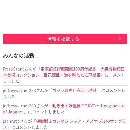
情報を掲載する
みんなの活動
RosaGrant
さんが「
東京都美術館開館100周年記念 大英博物館日
本美術コレクション 百花繚乱～海を越えた江戸絵画
」にコメント
しました
jeffreywarner283
さんが「
ゴジラ音声目覚まし時計
」にコメントし
ました
jeffreywarner283
さんが「
動き出す妖怪展 TOKYO 〜Imagination
of Japan〜
」にコメントしました
jathrutp
さんが「
機動戦士ガンダム シャア・アズナブルのサングラ
ス
」にコメントしました