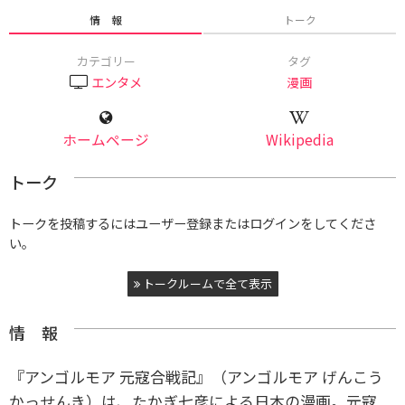
情 報
トーク
カテゴリー
タグ
エンタメ
漫画
ホームページ
Wikipedia
トーク
トークを投稿するにはユーザー登録またはログインをしてくださ
い。
トークルームで全て表示
情 報
『アンゴルモア 元寇合戦記』（アンゴルモア げんこう
かっせんき）は、たかぎ七彦による日本の漫画。元寇