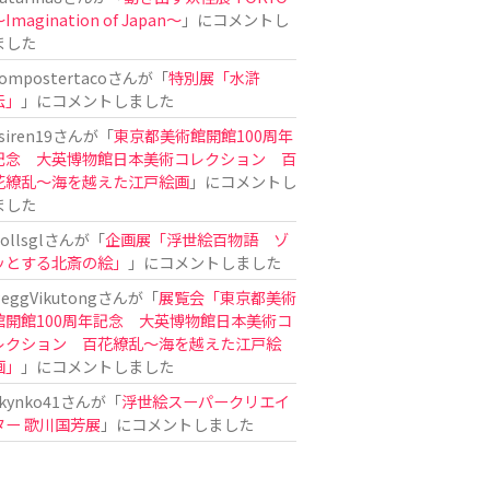
Imagination of Japan〜
」にコメントし
ました
ompostertaco
さんが「
特別展「水滸
伝」
」にコメントしました
siren19
さんが「
東京都美術館開館100周年
記念 大英博物館日本美術コレクション 百
花繚乱～海を越えた江戸絵画
」にコメントし
ました
ollsgl
さんが「
企画展「浮世絵百物語 ゾ
ッとする北斎の絵」
」にコメントしました
eggVikutong
さんが「
展覧会「東京都美術
館開館100周年記念 大英博物館日本美術コ
レクション 百花繚乱〜海を越えた江戸絵
画」
」にコメントしました
kynko41
さんが「
浮世絵スーパークリエイ
ター 歌川国芳展
」にコメントしました