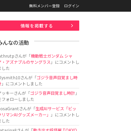
無料メンバー登録
ログイン
情報を掲載する
みんなの活動
athrutp
さんが「
機動戦士ガンダム シャ
ア・アズナブルのサングラス
」にコメントし
ました
ilysmith10
さんが「
ゴジラ音声目覚まし時
計
」にコメントしました
アッキー
さんが「
ゴジラ音声目覚まし時計
」
をフォローしました
osaGrant
さんが「
生成AIサービス「ビッ
クリマンAIグッズメーカー」
」にコメントし
ました
atarina8
さんが「
動き出す妖怪展 TOKYO