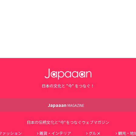
日本の文化と ”今” をつなぐ！
Japaaan
MAGAZINE
日本の伝統文化と"今"をつなぐウェブマガジン
ファッション
雑貨・インテリア
グルメ
観光・地