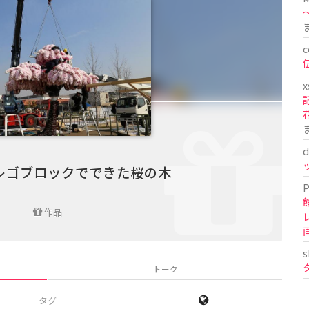
〜
c
x
d
レゴブロックでできた桜の木
P
作品
s
トーク
タグ