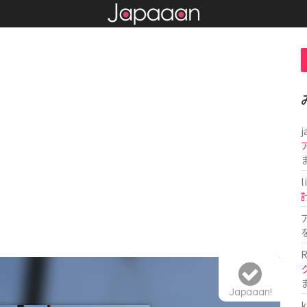
j
l
R
Japaaan!
k