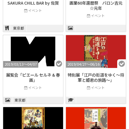
SAKURA CHILL BAR by 佐賀
画業60年還暦祭 バロン吉元
☆元年
イベント
イベント
東京都
2019/03/13〜04/07
2019/04/27〜06/16
展覧会「ピエール セルネ & 春
特別展「江戸の街道をゆく～将
画」
軍と姫君の旅路～」
イベント
イベント
東京都