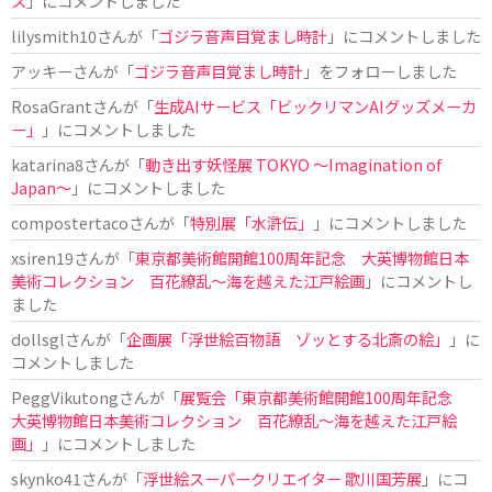
ス
」にコメントしました
lilysmith10
さんが「
ゴジラ音声目覚まし時計
」にコメントしました
アッキー
さんが「
ゴジラ音声目覚まし時計
」をフォローしました
RosaGrant
さんが「
生成AIサービス「ビックリマンAIグッズメーカ
ー」
」にコメントしました
katarina8
さんが「
動き出す妖怪展 TOKYO 〜Imagination of
Japan〜
」にコメントしました
compostertaco
さんが「
特別展「水滸伝」
」にコメントしました
xsiren19
さんが「
東京都美術館開館100周年記念 大英博物館日本
美術コレクション 百花繚乱～海を越えた江戸絵画
」にコメントし
ました
dollsgl
さんが「
企画展「浮世絵百物語 ゾッとする北斎の絵」
」に
コメントしました
PeggVikutong
さんが「
展覧会「東京都美術館開館100周年記念
大英博物館日本美術コレクション 百花繚乱〜海を越えた江戸絵
画」
」にコメントしました
skynko41
さんが「
浮世絵スーパークリエイター 歌川国芳展
」にコ