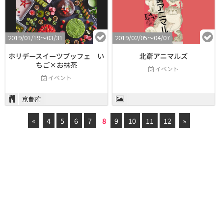
2019/01/19〜03/31
2019/02/05〜04/07
ホリデースイーツブッフェ い
北斎アニマルズ
ちご×お抹茶
イベント
イベント
京都府
«
4
5
6
7
8
9
10
11
12
»