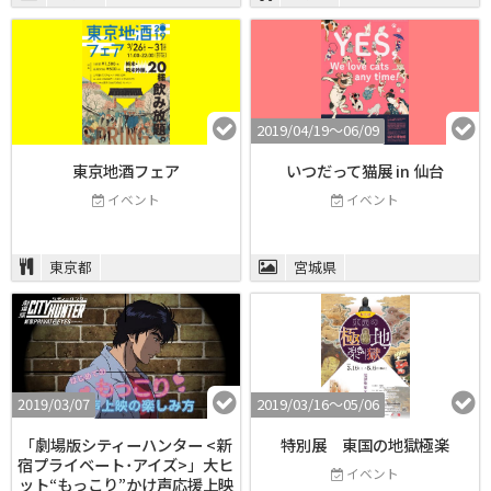
2019/04/19〜06/09
東京地酒フェア
いつだって猫展 in 仙台
イベント
イベント
東京都
宮城県
2019/03/07
2019/03/16〜05/06
「劇場版シティーハンター <新
特別展 東国の地獄極楽
宿プライベート･アイズ>」大ヒ
イベント
ット“もっこり”かけ声応援上映