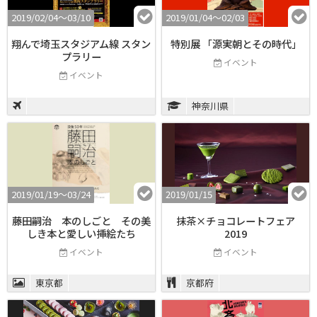
2019/02/04〜03/10
2019/01/04〜02/03
翔んで埼玉スタジアム線 スタン
特別展 「源実朝とその時代」
プラリー
イベント
イベント
神奈川県
2019/01/19〜03/24
2019/01/15
藤田嗣治 本のしごと その美
抹茶×チョコレートフェア
しき本と愛しい挿絵たち
2019
イベント
イベント
東京都
京都府