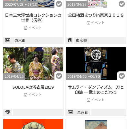
2020/07/23〜09/13
2019/04/26
日本三大浮世絵コレクションの
全国梅酒まつりin東京２０１９
世界（仮称）
イベント
イベント
東京都
東京都
2019/04/25
2019/04/02〜06/30
SOLOLAの浴衣展2019
サムライ・ダンディズム 刀と
印籠 ─ 武士のこだわり
イベント
イベント
東京都