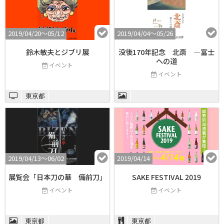
2019/04/20〜05/12
2019/04/04〜05/26
鈴木敏夫とジブリ展
没後170年記念 北斎 ―富士
への道
イベント
イベント
東京都
2019/04/13〜06/02
2019/04/14
展覧会「日本刀の華 備前刀」
SAKE FESTIVAL 2019
イベント
イベント
東京都
東京都