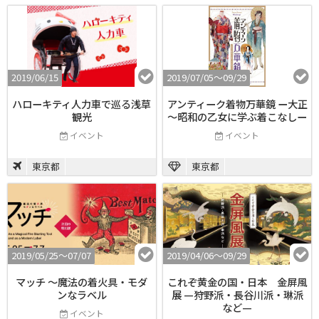
2019/06/15
2019/07/05〜09/29
ハローキティ人力車で巡る浅草
アンティーク着物万華鏡 ー大正
観光
～昭和の乙女に学ぶ着こなしー
イベント
イベント
東京都
東京都
2019/05/25〜07/07
2019/04/06〜09/29
マッチ ～魔法の着火具・モダ
これぞ黄金の国・日本 金屏風
ンなラベル
展 —狩野派・長谷川派・琳派
など—
イベント