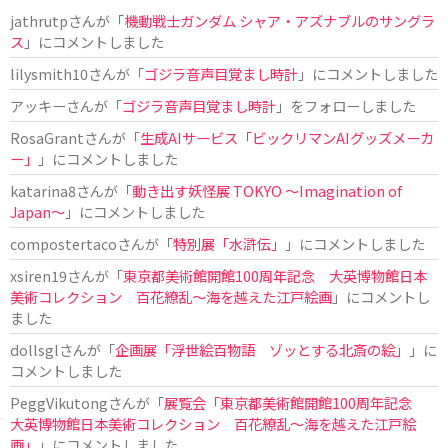
jathrutp
さんが「
機動戦士ガンダム シャア・アズナブルのサングラ
ス
」にコメントしました
lilysmith10
さんが「
ゴジラ音声目覚まし時計
」にコメントしました
アッキー
さんが「
ゴジラ音声目覚まし時計
」をフォローしました
RosaGrant
さんが「
生成AIサービス「ビックリマンAIグッズメーカ
ー」
」にコメントしました
katarina8
さんが「
動き出す妖怪展 TOKYO 〜Imagination of
Japan〜
」にコメントしました
compostertaco
さんが「
特別展「水滸伝」
」にコメントしました
xsiren19
さんが「
東京都美術館開館100周年記念 大英博物館日本
美術コレクション 百花繚乱～海を越えた江戸絵画
」にコメントし
ました
dollsgl
さんが「
企画展「浮世絵百物語 ゾッとする北斎の絵」
」に
コメントしました
PeggVikutong
さんが「
展覧会「東京都美術館開館100周年記念
大英博物館日本美術コレクション 百花繚乱〜海を越えた江戸絵
画」
」にコメントしました