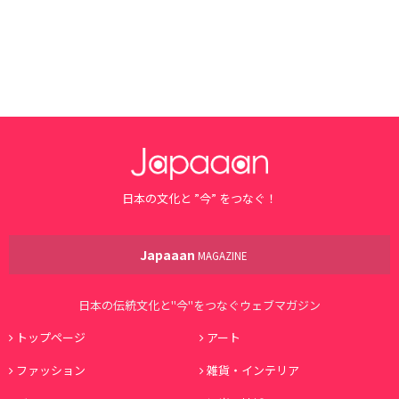
日本の文化と ”今” をつなぐ！
Japaaan
MAGAZINE
日本の伝統文化と"今"をつなぐウェブマガジン
トップページ
アート
ファッション
雑貨・インテリア