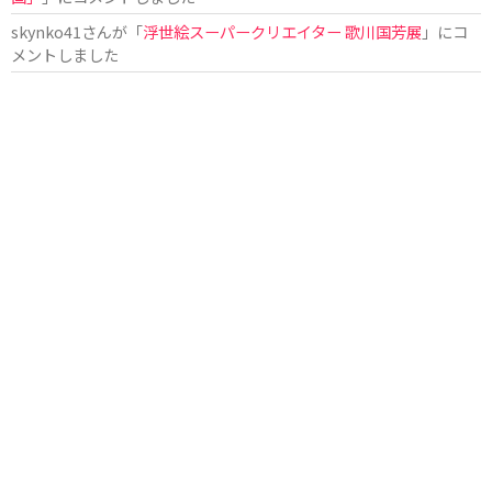
skynko41
さんが「
浮世絵スーパークリエイター 歌川国芳展
」にコ
メントしました