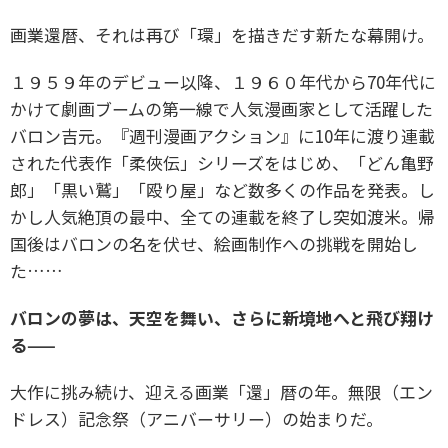
画業還暦、それは再び「環」を描きだす新たな幕開け。
１９５９年のデビュー以降、１９６０年代から70年代に
かけて劇画ブームの第一線で人気漫画家として活躍した
バロン吉元。『週刊漫画アクション』に10年に渡り連載
された代表作「柔俠伝」シリーズをはじめ、「どん亀野
郎」「黒い鷲」「殴り屋」など数多くの作品を発表。し
かし人気絶頂の最中、全ての連載を終了し突如渡米。帰
国後はバロンの名を伏せ、絵画制作への挑戦を開始し
た……
バロンの夢は、天空を舞い、さらに新境地へと飛び翔け
る——
大作に挑み続け、迎える画業「還」暦の年。無限（エン
ドレス）記念祭（アニバーサリー）の始まりだ。