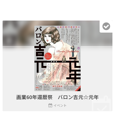
画業60年還暦祭 バロン吉元☆元年
イベント