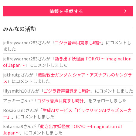
情報を掲載する
みんなの活動
jeffreywarner283
さんが「
ゴジラ音声目覚まし時計
」にコメントし
ました
jeffreywarner283
さんが「
動き出す妖怪展 TOKYO 〜Imagination
of Japan〜
」にコメントしました
jathrutp
さんが「
機動戦士ガンダム シャア・アズナブルのサングラ
ス
」にコメントしました
lilysmith10
さんが「
ゴジラ音声目覚まし時計
」にコメントしました
アッキー
さんが「
ゴジラ音声目覚まし時計
」をフォローしました
RosaGrant
さんが「
生成AIサービス「ビックリマンAIグッズメーカ
ー」
」にコメントしました
katarina8
さんが「
動き出す妖怪展 TOKYO 〜Imagination of
Japan〜
」にコメントしました