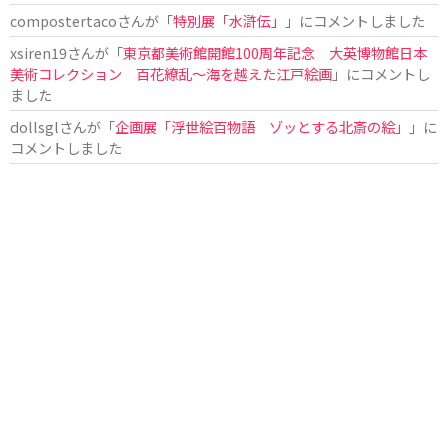
compostertaco
さんが「
特別展「水滸伝」
」にコメントしました
xsiren19
さんが「
東京都美術館開館100周年記念 大英博物館日本
美術コレクション 百花繚乱～海を越えた江戸絵画
」にコメントし
ました
dollsgl
さんが「
企画展「浮世絵百物語 ゾッとする北斎の絵」
」に
コメントしました