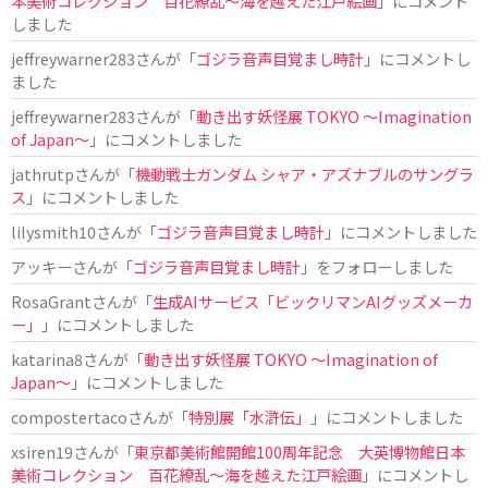
本美術コレクション 百花繚乱～海を越えた江戸絵画
」にコメント
しました
jeffreywarner283
さんが「
ゴジラ音声目覚まし時計
」にコメントし
ました
jeffreywarner283
さんが「
動き出す妖怪展 TOKYO 〜Imagination
of Japan〜
」にコメントしました
jathrutp
さんが「
機動戦士ガンダム シャア・アズナブルのサングラ
ス
」にコメントしました
lilysmith10
さんが「
ゴジラ音声目覚まし時計
」にコメントしました
アッキー
さんが「
ゴジラ音声目覚まし時計
」をフォローしました
RosaGrant
さんが「
生成AIサービス「ビックリマンAIグッズメーカ
ー」
」にコメントしました
katarina8
さんが「
動き出す妖怪展 TOKYO 〜Imagination of
Japan〜
」にコメントしました
compostertaco
さんが「
特別展「水滸伝」
」にコメントしました
xsiren19
さんが「
東京都美術館開館100周年記念 大英博物館日本
美術コレクション 百花繚乱～海を越えた江戸絵画
」にコメントし