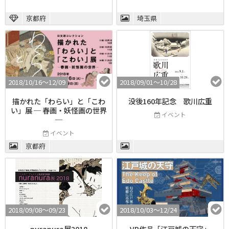
京都府
埼玉県
2018/10/16〜12/09
2018/09/01〜10/28
描かれた「わらい」と「こわ
没後160年記念 歌川広重
い」展 ─ 春画・妖怪画の世界
イベント
─
イベント
京都府
2018/09/08〜09/23
2018/10/03〜12/24
nuranura展2018
VR作品「江戸城の天守」