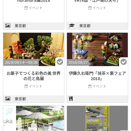
イベント
イベント
東京都
東京都
2018/09/14〜09/28
2018/08/27
お菓子でつくる彩色の美 世界
伊藤久右衛門「抹茶×栗フェア
の花と鳥展
2018」
イベント
イベント
東京都