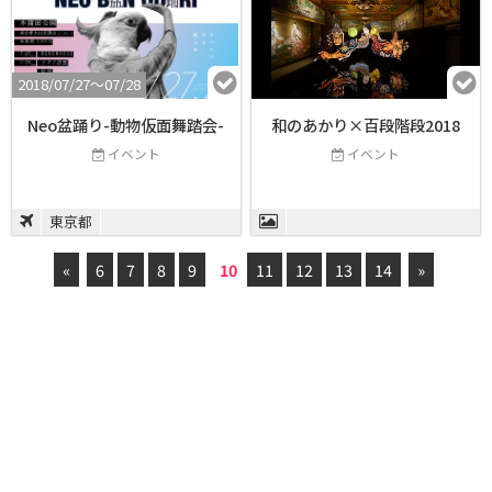
2018/07/27〜07/28
Neo盆踊り-動物仮面舞踏会-
和のあかり×百段階段2018
イベント
イベント
東京都
«
6
7
8
9
10
11
12
13
14
»