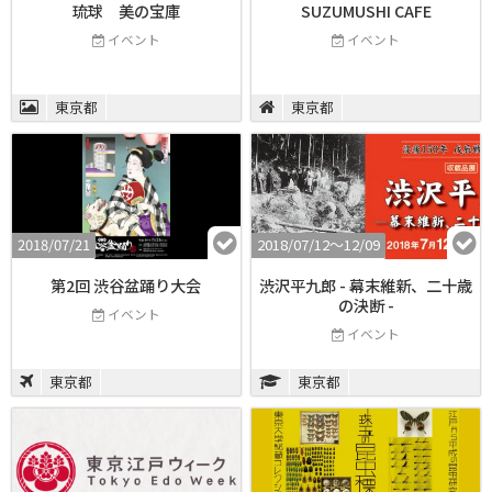
琉球 美の宝庫
SUZUMUSHI CAFE
イベント
イベント
東京都
東京都
2018/07/21
2018/07/12〜12/09
第2回 渋谷盆踊り大会
渋沢平九郎 - 幕末維新、二十歳
の決断 -
イベント
イベント
東京都
東京都