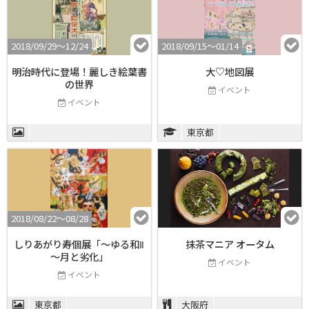
2018/09/29〜12/24
2018/09/15〜01/14
明治時代に登場！麗しき絵葉書
大♡地図展
の世界
イベント
イベント
東京都
2018/08/22〜08/28
しりあがり寿個展「～ゆる和Ⅱ
抹茶マニア オータム
～月と劣化」
イベント
イベント
東京都
大阪府