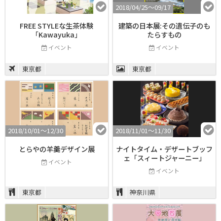
2018/04/25〜09/17
FREE STYLEな生茶体験
建築の日本展:その遺伝子のも
「Kawayuka」
たらすもの
イベント
イベント
東京都
東京都
2018/10/01〜12/30
2018/11/01〜11/30
とらやの羊羹デザイン展
ナイトタイム・デザートブッフ
ェ「スィートジャーニー」
イベント
イベント
東京都
神奈川県