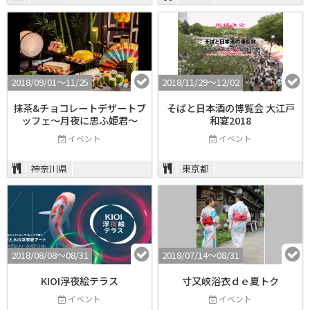
2018/09/01〜11/25
2018/11/29〜12/02
抹茶&チョコレートデザートブ
そばと日本酒の博覧会 大江戸
ッフェ～月夜に思ふ姫君～
和宴2018
イベント
イベント
神奈川県
東京都
2018/08/08〜08/31
2018/07/14〜08/31
KIOI浮夜絵テラス
寸又峡浴衣ｄｅ夏トク
イベント
イベント