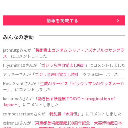
情報を掲載する
みんなの活動
jathrutp
さんが「
機動戦士ガンダム シャア・アズナブルのサングラ
ス
」にコメントしました
lilysmith10
さんが「
ゴジラ音声目覚まし時計
」にコメントしました
アッキー
さんが「
ゴジラ音声目覚まし時計
」をフォローしました
RosaGrant
さんが「
生成AIサービス「ビックリマンAIグッズメーカ
ー」
」にコメントしました
katarina8
さんが「
動き出す妖怪展 TOKYO 〜Imagination of
Japan〜
」にコメントしました
compostertaco
さんが「
特別展「水滸伝」
」にコメントしました
xsiren19
さんが「
東京都美術館開館100周年記念 大英博物館日本