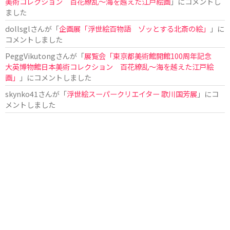
美術コレクション 百花繚乱～海を越えた江戸絵画
」にコメントし
ました
dollsgl
さんが「
企画展「浮世絵百物語 ゾッとする北斎の絵」
」に
コメントしました
PeggVikutong
さんが「
展覧会「東京都美術館開館100周年記念
大英博物館日本美術コレクション 百花繚乱〜海を越えた江戸絵
画」
」にコメントしました
skynko41
さんが「
浮世絵スーパークリエイター 歌川国芳展
」にコ
メントしました