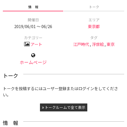
情 報
トーク
開催日
エリア
2019/06/01 〜 06/26
東京都
カテゴリー
タグ
アート
江戸時代
,
浮世絵
,
東京
ホームページ
トーク
トークを投稿するにはユーザー登録またはログインをしてくださ
い。
トークルームで全て表示
情 報