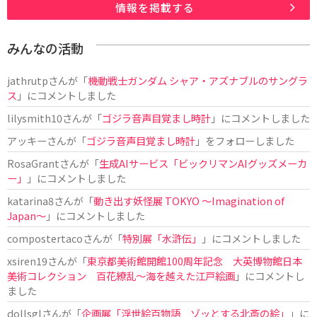
情報を掲載する
みんなの活動
jathrutp
さんが「
機動戦士ガンダム シャア・アズナブルのサングラ
ス
」にコメントしました
lilysmith10
さんが「
ゴジラ音声目覚まし時計
」にコメントしました
アッキー
さんが「
ゴジラ音声目覚まし時計
」をフォローしました
RosaGrant
さんが「
生成AIサービス「ビックリマンAIグッズメーカ
ー」
」にコメントしました
katarina8
さんが「
動き出す妖怪展 TOKYO 〜Imagination of
Japan〜
」にコメントしました
compostertaco
さんが「
特別展「水滸伝」
」にコメントしました
xsiren19
さんが「
東京都美術館開館100周年記念 大英博物館日本
美術コレクション 百花繚乱～海を越えた江戸絵画
」にコメントし
ました
dollsgl
さんが「
企画展「浮世絵百物語 ゾッとする北斎の絵」
」に