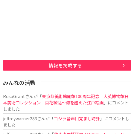
情報を掲載する
みんなの活動
RosaGrant
さんが「
東京都美術館開館100周年記念 大英博物館日
本美術コレクション 百花繚乱～海を越えた江戸絵画
」にコメント
しました
jeffreywarner283
さんが「
ゴジラ音声目覚まし時計
」にコメントし
ました