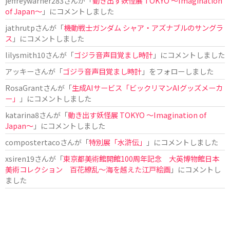
jeffreywarner283
さんが「
動き出す妖怪展 TOKYO 〜Imagination
of Japan〜
」にコメントしました
jathrutp
さんが「
機動戦士ガンダム シャア・アズナブルのサングラ
ス
」にコメントしました
lilysmith10
さんが「
ゴジラ音声目覚まし時計
」にコメントしました
アッキー
さんが「
ゴジラ音声目覚まし時計
」をフォローしました
RosaGrant
さんが「
生成AIサービス「ビックリマンAIグッズメーカ
ー」
」にコメントしました
katarina8
さんが「
動き出す妖怪展 TOKYO 〜Imagination of
Japan〜
」にコメントしました
compostertaco
さんが「
特別展「水滸伝」
」にコメントしました
xsiren19
さんが「
東京都美術館開館100周年記念 大英博物館日本
美術コレクション 百花繚乱～海を越えた江戸絵画
」にコメントし
ました