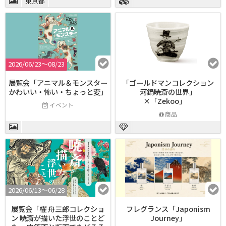
東京都
2026/06/23〜08/23
展覧会「アニマル＆モンスター
「ゴールドマンコレクション
かわいい・怖い・ちょっと変」
河鍋暁斎の世界」
×「Zekoo」
イベント
商品
2026/06/13〜06/28
展覧会「櫂 舟三郎コレクショ
フレグランス「Japonism
ン 暁斎が描いた浮世のことど
Journey」