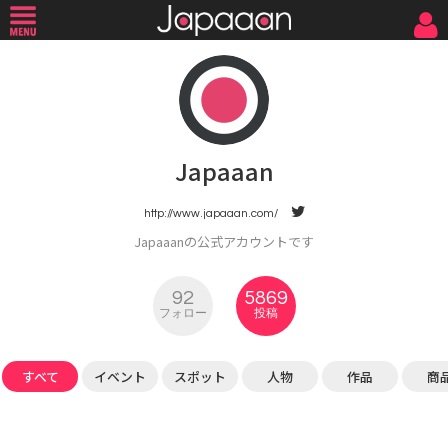
Japaaan
http://www.japaaan.com/
Japaaanの公式アカウントです
92
5869
フォロー
投稿
すべて
イベント
スポット
人物
作品
商