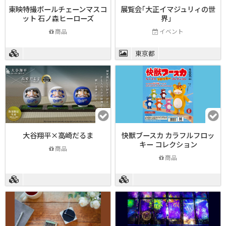
東映特撮ボールチェーンマスコ
展覧会｢大正イマジュリィの世
ット 石ノ森ヒーローズ
界」
商品
イベント
東京都
⼤⾕翔平×⾼崎だるま
快獣ブースカ カラフルフロッ
キー コレクション
商品
商品