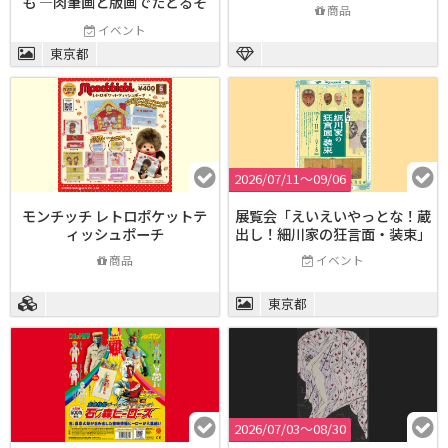
も ―肉筆画と版画でたどるそ
商品
の画業―」
イベント
東京都
2026/07/11〜09/06
モンチッチ レトロポケットテ
展覧会「えいえいやっとな！蔵
ィッシュポーチ
出し！細川家の狂言面・装束」
商品
イベント
東京都
2026/07/03〜08/30