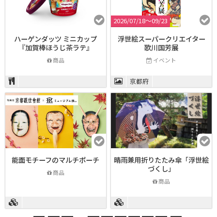
2026/07/18〜09/23
ハーゲンダッツ ミニカップ
浮世絵スーパークリエイター
『加賀棒ほうじ茶ラテ』
歌川国芳展
商品
イベント
京都府
能面モチーフのマルチポーチ
晴雨兼用折りたたみ傘「浮世絵
づくし」
商品
商品