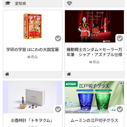
愛知県
学研の学習 はにわの大国宝展
機動戦士ガンダム×セーラー万
年筆 シャア・アズナブル仕様
商品
商品
お香時計「トキヲクム」
ムーミンの江戸切子グラス