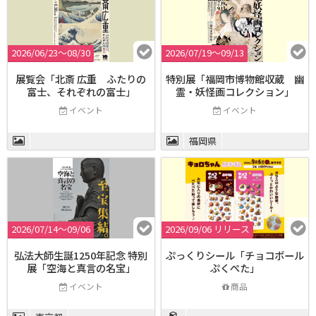
2026/06/23〜08/30
2026/07/19〜09/13
展覧会「北斎 広重 ふたりの
特別展「福岡市博物館収蔵 幽
富士、それぞれの富士」
霊・妖怪画コレクション」
イベント
イベント
福岡県
2026/07/14〜09/06
2026/09/06 リリース
弘法大師生誕1250年記念 特別
ぷっくりシール「チョコボール
展「空海と真言の名宝」
ぷくぺた」
イベント
商品