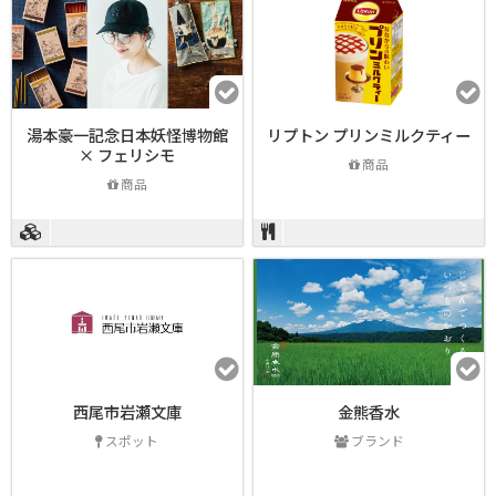
湯本豪一記念日本妖怪博物館
リプトン プリンミルクティー
× フェリシモ
商品
商品
西尾市岩瀬文庫
金熊香水
スポット
ブランド