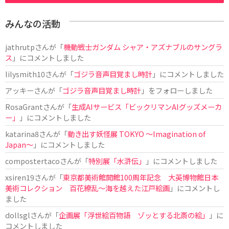
みんなの活動
jathrutp
さんが「
機動戦士ガンダム シャア・アズナブルのサングラ
ス
」にコメントしました
lilysmith10
さんが「
ゴジラ音声目覚まし時計
」にコメントしました
アッキー
さんが「
ゴジラ音声目覚まし時計
」をフォローしました
RosaGrant
さんが「
生成AIサービス「ビックリマンAIグッズメーカ
ー」
」にコメントしました
katarina8
さんが「
動き出す妖怪展 TOKYO 〜Imagination of
Japan〜
」にコメントしました
compostertaco
さんが「
特別展「水滸伝」
」にコメントしました
xsiren19
さんが「
東京都美術館開館100周年記念 大英博物館日本
美術コレクション 百花繚乱～海を越えた江戸絵画
」にコメントし
ました
dollsgl
さんが「
企画展「浮世絵百物語 ゾッとする北斎の絵」
」に
コメントしました