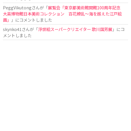
PeggVikutong
さんが「
展覧会「東京都美術館開館100周年記念
大英博物館日本美術コレクション 百花繚乱〜海を越えた江戸絵
画」
」にコメントしました
skynko41
さんが「
浮世絵スーパークリエイター 歌川国芳展
」にコ
メントしました