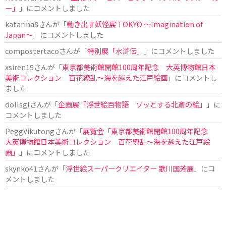
ー」
」にコメントしました
katarina8
さんが「
動き出す妖怪展 TOKYO 〜Imagination of
Japan〜
」にコメントしました
compostertaco
さんが「
特別展「水滸伝」
」にコメントしました
xsiren19
さんが「
東京都美術館開館100周年記念 大英博物館日本
美術コレクション 百花繚乱～海を越えた江戸絵画
」にコメントし
ました
dollsgl
さんが「
企画展「浮世絵百物語 ゾッとする北斎の絵」
」に
コメントしました
PeggVikutong
さんが「
展覧会「東京都美術館開館100周年記念
大英博物館日本美術コレクション 百花繚乱〜海を越えた江戸絵
画」
」にコメントしました
skynko41
さんが「
浮世絵スーパークリエイター 歌川国芳展
」にコ
メントしました