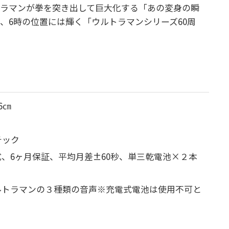
トラマンが拳を突き出して巨大化する「あの変身の瞬
、6時の位置には輝く「ウルトラマンシリーズ60周
6㎝
チック
式、6ヶ月保証、平均月差±60秒、単三乾電池×２本
ルトラマンの３種類の音声※充電式電池は使用不可と