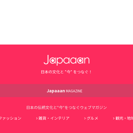
日本の文化と ”今” をつなぐ！
Japaaan
MAGAZINE
日本の伝統文化と"今"をつなぐウェブマガジン
ファッション
雑貨・インテリア
グルメ
観光・地