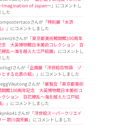
Imagination of Japan〜
」にコメントし
ました
ompostertaco
さんが「
特別展「水滸
伝」
」にコメントしました
siren19
さんが「
東京都美術館開館100周年
記念 大英博物館日本美術コレクション 百
花繚乱～海を越えた江戸絵画
」にコメントし
ました
ollsgl
さんが「
企画展「浮世絵百物語 ゾ
ッとする北斎の絵」
」にコメントしました
eggVikutong
さんが「
展覧会「東京都美術
館開館100周年記念 大英博物館日本美術コ
レクション 百花繚乱〜海を越えた江戸絵
画」
」にコメントしました
kynko41
さんが「
浮世絵スーパークリエイ
ター 歌川国芳展
」にコメントしました