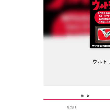
ウルト
情 報
発売日