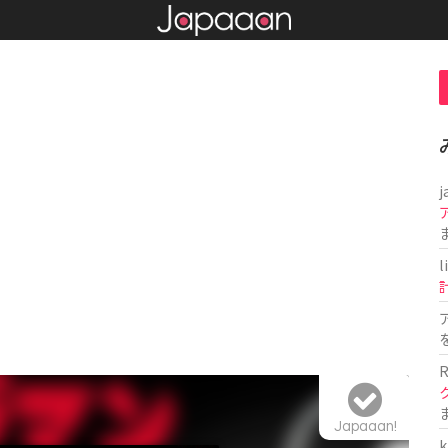
j
l
R
Japaaan!
k