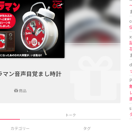
〜
c
x
d
ラマン音声目覚まし時計
P
商品
s
トーク
カテゴリー
タグ