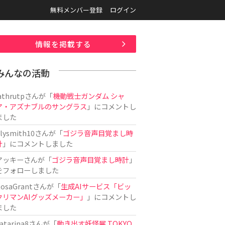
無料メンバー登録
ログイン
情報を掲載する
みんなの活動
athrutp
さんが「
機動戦士ガンダム シャ
ア・アズナブルのサングラス
」にコメントし
ました
ilysmith10
さんが「
ゴジラ音声目覚まし時
計
」にコメントしました
アッキー
さんが「
ゴジラ音声目覚まし時計
」
をフォローしました
osaGrant
さんが「
生成AIサービス「ビッ
クリマンAIグッズメーカー」
」にコメントし
ました
atarina8
さんが「
動き出す妖怪展 TOKYO