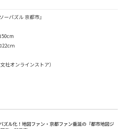
ーパズル 京都市』
50cm
22cｍ
）
文社オンラインストア）
パズル化！地図ファン・京都ファン垂涎の『都市地図ジ