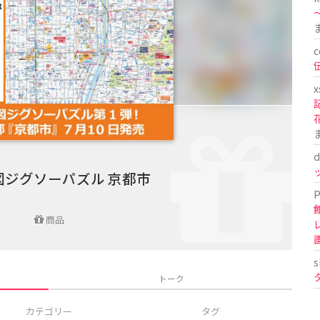
〜
c
x
d
図ジグソーパズル 京都市
P
商品
s
トーク
カテゴリー
タグ