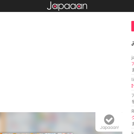
j
l
R
Japaaan!
k