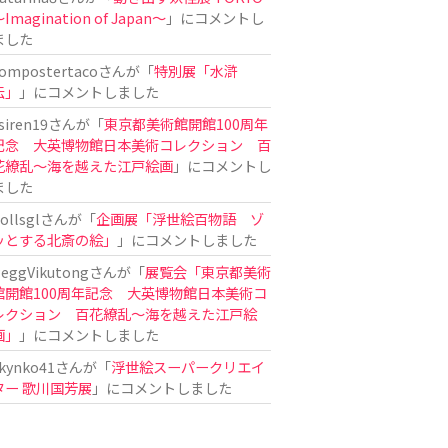
Imagination of Japan〜
」にコメントし
ました
ompostertaco
さんが「
特別展「水滸
伝」
」にコメントしました
siren19
さんが「
東京都美術館開館100周年
記念 大英博物館日本美術コレクション 百
花繚乱～海を越えた江戸絵画
」にコメントし
ました
ollsgl
さんが「
企画展「浮世絵百物語 ゾ
ッとする北斎の絵」
」にコメントしました
eggVikutong
さんが「
展覧会「東京都美術
館開館100周年記念 大英博物館日本美術コ
レクション 百花繚乱〜海を越えた江戸絵
画」
」にコメントしました
kynko41
さんが「
浮世絵スーパークリエイ
ター 歌川国芳展
」にコメントしました