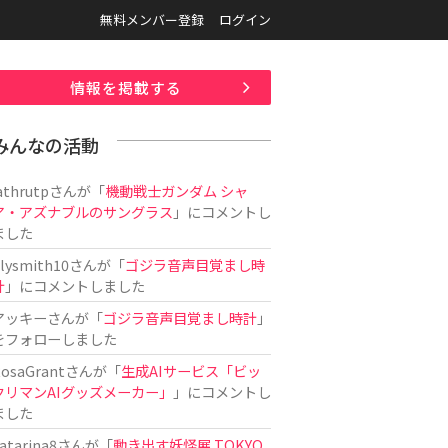
無料メンバー登録
ログイン
情報を掲載する
みんなの活動
athrutp
さんが「
機動戦士ガンダム シャ
ア・アズナブルのサングラス
」にコメントし
ました
ilysmith10
さんが「
ゴジラ音声目覚まし時
計
」にコメントしました
アッキー
さんが「
ゴジラ音声目覚まし時計
」
をフォローしました
osaGrant
さんが「
生成AIサービス「ビッ
クリマンAIグッズメーカー」
」にコメントし
ました
atarina8
さんが「
動き出す妖怪展 TOKYO