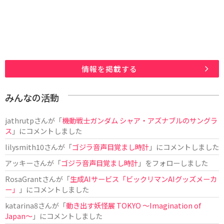
情報を掲載する
みんなの活動
jathrutp
さんが「
機動戦士ガンダム シャア・アズナブルのサングラ
ス
」にコメントしました
lilysmith10
さんが「
ゴジラ音声目覚まし時計
」にコメントしました
アッキー
さんが「
ゴジラ音声目覚まし時計
」をフォローしました
RosaGrant
さんが「
生成AIサービス「ビックリマンAIグッズメーカ
ー」
」にコメントしました
katarina8
さんが「
動き出す妖怪展 TOKYO 〜Imagination of
Japan〜
」にコメントしました