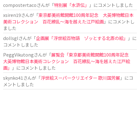
compostertaco
さんが「
特別展「水滸伝」
」にコメントしました
xsiren19
さんが「
東京都美術館開館100周年記念 大英博物館日本
美術コレクション 百花繚乱～海を越えた江戸絵画
」にコメントし
ました
dollsgl
さんが「
企画展「浮世絵百物語 ゾッとする北斎の絵」
」に
コメントしました
PeggVikutong
さんが「
展覧会「東京都美術館開館100周年記念
大英博物館日本美術コレクション 百花繚乱〜海を越えた江戸絵
画」
」にコメントしました
skynko41
さんが「
浮世絵スーパークリエイター 歌川国芳展
」にコ
メントしました