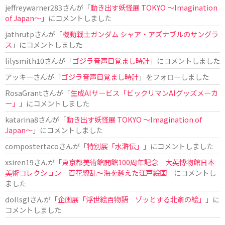
jeffreywarner283
さんが「
動き出す妖怪展 TOKYO 〜Imagination
of Japan〜
」にコメントしました
jathrutp
さんが「
機動戦士ガンダム シャア・アズナブルのサングラ
ス
」にコメントしました
lilysmith10
さんが「
ゴジラ音声目覚まし時計
」にコメントしました
アッキー
さんが「
ゴジラ音声目覚まし時計
」をフォローしました
RosaGrant
さんが「
生成AIサービス「ビックリマンAIグッズメーカ
ー」
」にコメントしました
katarina8
さんが「
動き出す妖怪展 TOKYO 〜Imagination of
Japan〜
」にコメントしました
compostertaco
さんが「
特別展「水滸伝」
」にコメントしました
xsiren19
さんが「
東京都美術館開館100周年記念 大英博物館日本
美術コレクション 百花繚乱～海を越えた江戸絵画
」にコメントし
ました
dollsgl
さんが「
企画展「浮世絵百物語 ゾッとする北斎の絵」
」に
コメントしました