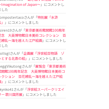
Imagination of Japan〜
」にコメントし
ました
ompostertaco
さんが「
特別展「水滸
伝」
」にコメントしました
siren19
さんが「
東京都美術館開館100周年
記念 大英博物館日本美術コレクション 百
花繚乱～海を越えた江戸絵画
」にコメントし
ました
ollsgl
さんが「
企画展「浮世絵百物語 ゾ
ッとする北斎の絵」
」にコメントしました
eggVikutong
さんが「
展覧会「東京都美術
館開館100周年記念 大英博物館日本美術コ
レクション 百花繚乱〜海を越えた江戸絵
画」
」にコメントしました
kynko41
さんが「
浮世絵スーパークリエイ
ター 歌川国芳展
」にコメントしました