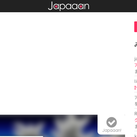
j
l
R
Japaaan!
k