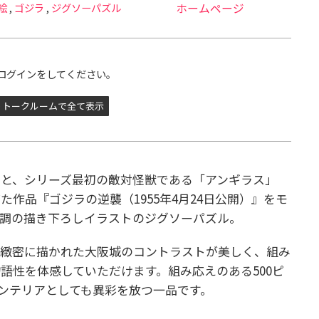
絵
,
ゴジラ
,
ジグソーパズル
ホームページ
ログインをしてください。
トークルームで全て表示
と、シリーズ最初の敵対怪獣である「アンギラス」
作品『ゴジラの逆襲（1955年4月24日公開）』をモ
絵調の描き下ろしイラストのジグソーパズル。
、緻密に描かれた大阪城のコントラストが美しく、組み
語性を体感していただけます。組み応えのある500ピ
ンテリアとしても異彩を放つ一品です。