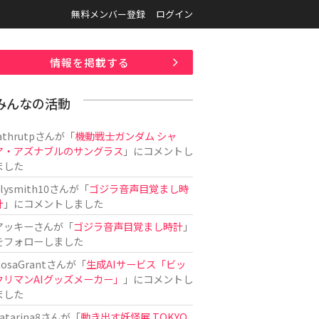
無料メンバー登録
ログイン
情報を掲載する
みんなの活動
athrutp
さんが「
機動戦士ガンダム シャ
ア・アズナブルのサングラス
」にコメントし
ました
ilysmith10
さんが「
ゴジラ音声目覚まし時
計
」にコメントしました
アッキー
さんが「
ゴジラ音声目覚まし時計
」
をフォローしました
osaGrant
さんが「
生成AIサービス「ビッ
クリマンAIグッズメーカー」
」にコメントし
ました
atarina8
さんが「
動き出す妖怪展 TOKYO