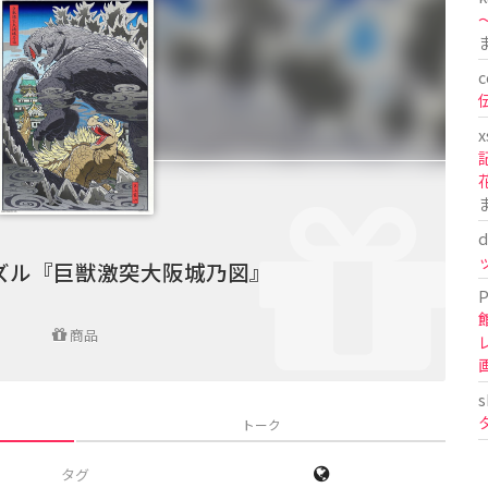
〜
c
x
d
ズル『巨獣激突大阪城乃図』
P
商品
s
トーク
タグ