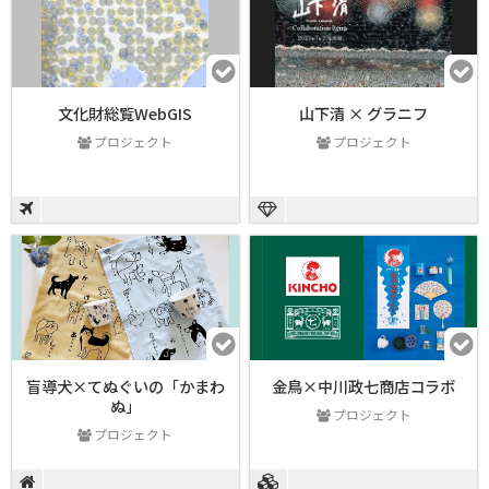
文化財総覧WebGIS
山下清 × グラニフ
プロジェクト
プロジェクト
盲導犬×てぬぐいの「かまわ
金鳥×中川政七商店コラボ
ぬ」
プロジェクト
プロジェクト