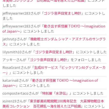
本美術コレクション 百花繚乱～海を越えた江戸絵画
」にコメント
しました
jeffreywarner283
さんが「
ゴジラ音声目覚まし時計
」にコメントし
ました
jeffreywarner283
さんが「
動き出す妖怪展 TOKYO 〜Imagination
of Japan〜
」にコメントしました
jathrutp
さんが「
機動戦士ガンダム シャア・アズナブルのサングラ
ス
」にコメントしました
lilysmith10
さんが「
ゴジラ音声目覚まし時計
」にコメントしました
アッキー
さんが「
ゴジラ音声目覚まし時計
」をフォローしました
RosaGrant
さんが「
生成AIサービス「ビックリマンAIグッズメーカ
ー」
」にコメントしました
katarina8
さんが「
動き出す妖怪展 TOKYO 〜Imagination of
Japan〜
」にコメントしました
compostertaco
さんが「
特別展「水滸伝」
」にコメントしました
xsiren19
さんが「
東京都美術館開館100周年記念 大英博物館日本
美術コレクション 百花繚乱～海を越えた江戸絵画
」にコメントし