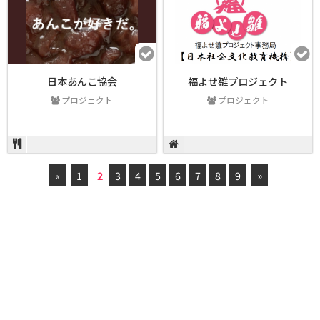
日本あんこ協会
福よせ雛プロジェクト
プロジェクト
プロジェクト
«
1
2
3
4
5
6
7
8
9
»