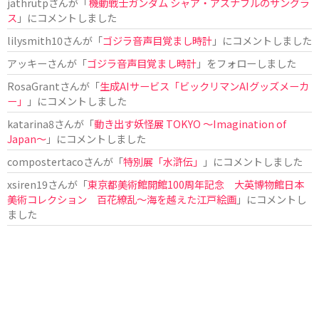
jathrutp
さんが「
機動戦士ガンダム シャア・アズナブルのサングラ
ス
」にコメントしました
lilysmith10
さんが「
ゴジラ音声目覚まし時計
」にコメントしました
アッキー
さんが「
ゴジラ音声目覚まし時計
」をフォローしました
RosaGrant
さんが「
生成AIサービス「ビックリマンAIグッズメーカ
ー」
」にコメントしました
katarina8
さんが「
動き出す妖怪展 TOKYO 〜Imagination of
Japan〜
」にコメントしました
compostertaco
さんが「
特別展「水滸伝」
」にコメントしました
xsiren19
さんが「
東京都美術館開館100周年記念 大英博物館日本
美術コレクション 百花繚乱～海を越えた江戸絵画
」にコメントし
ました