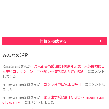
情報を掲載する
みんなの活動
RosaGrant
さんが「
東京都美術館開館100周年記念 大英博物館日
本美術コレクション 百花繚乱～海を越えた江戸絵画
」にコメント
しました
jeffreywarner283
さんが「
ゴジラ音声目覚まし時計
」にコメントし
ました
jeffreywarner283
さんが「
動き出す妖怪展 TOKYO 〜Imagination
of Japan〜
」にコメントしました