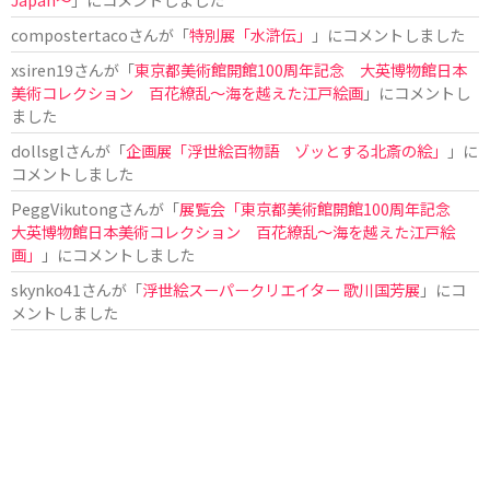
compostertaco
さんが「
特別展「水滸伝」
」にコメントしました
xsiren19
さんが「
東京都美術館開館100周年記念 大英博物館日本
美術コレクション 百花繚乱～海を越えた江戸絵画
」にコメントし
ました
dollsgl
さんが「
企画展「浮世絵百物語 ゾッとする北斎の絵」
」に
コメントしました
PeggVikutong
さんが「
展覧会「東京都美術館開館100周年記念
大英博物館日本美術コレクション 百花繚乱〜海を越えた江戸絵
画」
」にコメントしました
skynko41
さんが「
浮世絵スーパークリエイター 歌川国芳展
」にコ
メントしました