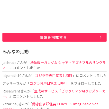
情報を掲載する
みんなの活動
jathrutp
さんが「
機動戦士ガンダム シャア・アズナブルのサングラ
ス
」にコメントしました
lilysmith10
さんが「
ゴジラ音声目覚まし時計
」にコメントしました
アッキー
さんが「
ゴジラ音声目覚まし時計
」をフォローしました
RosaGrant
さんが「
生成AIサービス「ビックリマンAIグッズメーカ
ー」
」にコメントしました
katarina8
さんが「
動き出す妖怪展 TOKYO 〜Imagination of
Japan〜
」にコメントしました