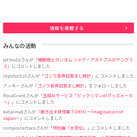
情報を掲載する
みんなの活動
jathrutp
さんが「
機動戦士ガンダム シャア・アズナブルのサングラ
ス
」にコメントしました
lilysmith10
さんが「
ゴジラ音声目覚まし時計
」にコメントしました
アッキー
さんが「
ゴジラ音声目覚まし時計
」をフォローしました
RosaGrant
さんが「
生成AIサービス「ビックリマンAIグッズメーカ
ー」
」にコメントしました
katarina8
さんが「
動き出す妖怪展 TOKYO 〜Imagination of
Japan〜
」にコメントしました
compostertaco
さんが「
特別展「水滸伝」
」にコメントしました