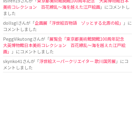
xsiren19
さんが「
東京都美術館開館100周年記念 大英博物館日本
美術コレクション 百花繚乱～海を越えた江戸絵画
」にコメントし
ました
dollsgl
さんが「
企画展「浮世絵百物語 ゾッとする北斎の絵」
」に
コメントしました
PeggVikutong
さんが「
展覧会「東京都美術館開館100周年記念
大英博物館日本美術コレクション 百花繚乱〜海を越えた江戸絵
画」
」にコメントしました
skynko41
さんが「
浮世絵スーパークリエイター 歌川国芳展
」にコ
メントしました