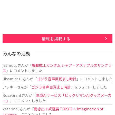
情報を掲載する
みんなの活動
jathrutp
さんが「
機動戦士ガンダム シャア・アズナブルのサングラ
ス
」にコメントしました
lilysmith10
さんが「
ゴジラ音声目覚まし時計
」にコメントしました
アッキー
さんが「
ゴジラ音声目覚まし時計
」をフォローしました
RosaGrant
さんが「
生成AIサービス「ビックリマンAIグッズメーカ
ー」
」にコメントしました
katarina8
さんが「
動き出す妖怪展 TOKYO 〜Imagination of
Japan〜
」にコメントしました