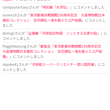
compostertaco
さんが「
特別展「水滸伝」
」にコメントしました
xsiren19
さんが「
東京都美術館開館100周年記念 大英博物館日本
美術コレクション 百花繚乱～海を越えた江戸絵画
」にコメントし
ました
dollsgl
さんが「
企画展「浮世絵百物語 ゾッとする北斎の絵」
」に
コメントしました
PeggVikutong
さんが「
展覧会「東京都美術館開館100周年記念
大英博物館日本美術コレクション 百花繚乱〜海を越えた江戸絵
画」
」にコメントしました
skynko41
さんが「
浮世絵スーパークリエイター 歌川国芳展
」にコ
メントしました