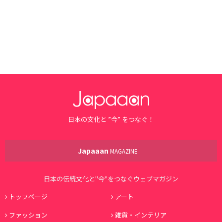
日本の文化と ”今” をつなぐ！
Japaaan
MAGAZINE
日本の伝統文化と"今"をつなぐウェブマガジン
トップページ
アート
ファッション
雑貨・インテリア