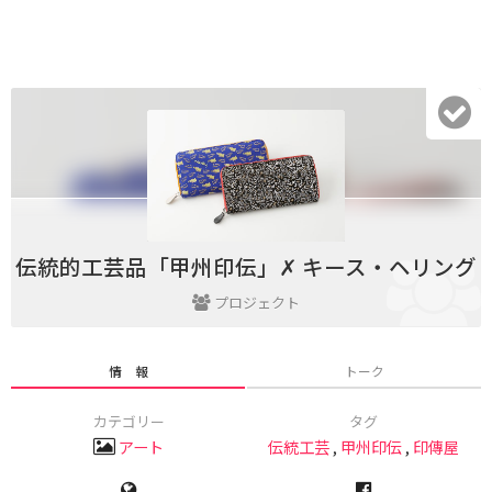
伝統的工芸品「甲州印伝」✗ キース・ヘリング
プロジェクト
情 報
トーク
カテゴリー
タグ
アート
伝統工芸
,
甲州印伝
,
印傳屋