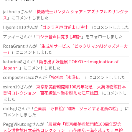
jathrutp
さんが「
機動戦士ガンダム シャア・アズナブルのサングラ
ス
」にコメントしました
lilysmith10
さんが「
ゴジラ音声目覚まし時計
」にコメントしました
アッキー
さんが「
ゴジラ音声目覚まし時計
」をフォローしました
RosaGrant
さんが「
生成AIサービス「ビックリマンAIグッズメーカ
ー」
」にコメントしました
katarina8
さんが「
動き出す妖怪展 TOKYO 〜Imagination of
Japan〜
」にコメントしました
compostertaco
さんが「
特別展「水滸伝」
」にコメントしました
xsiren19
さんが「
東京都美術館開館100周年記念 大英博物館日本
美術コレクション 百花繚乱～海を越えた江戸絵画
」にコメントし
ました
dollsgl
さんが「
企画展「浮世絵百物語 ゾッとする北斎の絵」
」に
コメントしました
PeggVikutong
さんが「
展覧会「東京都美術館開館100周年記念
大英博物館日本美術コレクション 百花繚乱〜海を越えた江戸絵