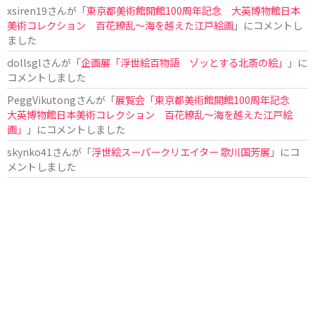
xsiren19
さんが「
東京都美術館開館100周年記念 大英博物館日本
美術コレクション 百花繚乱～海を越えた江戸絵画
」にコメントし
ました
dollsgl
さんが「
企画展「浮世絵百物語 ゾッとする北斎の絵」
」に
コメントしました
PeggVikutong
さんが「
展覧会「東京都美術館開館100周年記念
大英博物館日本美術コレクション 百花繚乱〜海を越えた江戸絵
画」
」にコメントしました
skynko41
さんが「
浮世絵スーパークリエイター 歌川国芳展
」にコ
メントしました