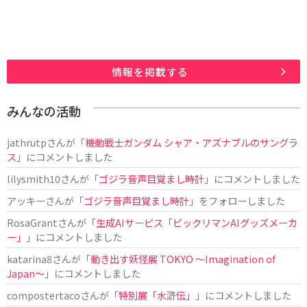
情報を掲載する
みんなの活動
jathrutp
さんが「
機動戦士ガンダム シャア・アズナブルのサングラ
ス
」にコメントしました
lilysmith10
さんが「
ゴジラ音声目覚まし時計
」にコメントしました
アッキー
さんが「
ゴジラ音声目覚まし時計
」をフォローしました
RosaGrant
さんが「
生成AIサービス「ビックリマンAIグッズメーカ
ー」
」にコメントしました
katarina8
さんが「
動き出す妖怪展 TOKYO 〜Imagination of
Japan〜
」にコメントしました
compostertaco
さんが「
特別展「水滸伝」
」にコメントしました