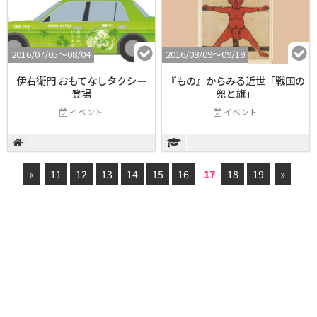
2016/07/05〜08/04
2016/08/09〜09/19
伊右衛門 おもてなしタクシー
『もの』からみる近世「戦国の
登場
兜と旗」
イベント
イベント
«
11
12
13
14
15
16
17
18
19
»