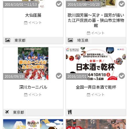
2016/10/01〜11/13
2016/10/08〜10/23
大仙厓展
歌川国芳展～天才・国芳が描い
た江戸庶民の暮 – 狭山市立博物
イベント
館
イベント
東京都
埼玉県
2016/09/19
2016/10/01
深川カーニバル
全国一斉日本酒で乾杯
イベント
イベント
東京都