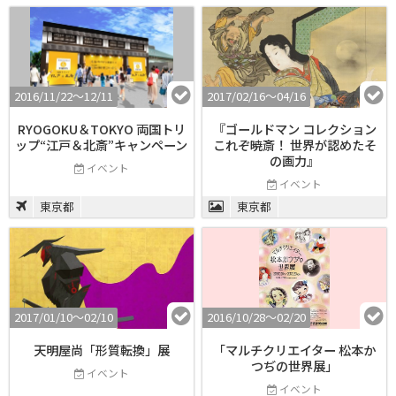
2016/11/22〜12/11
2017/02/16〜04/16
RYOGOKU＆TOKYO 両国トリ
『ゴールドマン コレクション
ップ“江戸＆北斎”キャンペーン
これぞ暁斎！ 世界が認めたそ
の画力』
イベント
イベント
東京都
東京都
2017/01/10〜02/10
2016/10/28〜02/20
天明屋尚「形質転換」展
「マルチクリエイター 松本か
つぢの世界展」
イベント
イベント