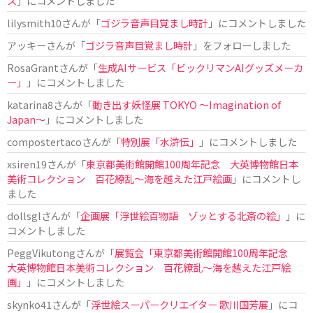
ス
」にコメントしました
lilysmith10
さんが「
ゴジラ音声目覚まし時計
」にコメントしました
アッキー
さんが「
ゴジラ音声目覚まし時計
」をフォローしました
RosaGrant
さんが「
生成AIサービス「ビックリマンAIグッズメーカ
ー」
」にコメントしました
katarina8
さんが「
動き出す妖怪展 TOKYO 〜Imagination of
Japan〜
」にコメントしました
compostertaco
さんが「
特別展「水滸伝」
」にコメントしました
xsiren19
さんが「
東京都美術館開館100周年記念 大英博物館日本
美術コレクション 百花繚乱～海を越えた江戸絵画
」にコメントし
ました
dollsgl
さんが「
企画展「浮世絵百物語 ゾッとする北斎の絵」
」に
コメントしました
PeggVikutong
さんが「
展覧会「東京都美術館開館100周年記念
大英博物館日本美術コレクション 百花繚乱〜海を越えた江戸絵
画」
」にコメントしました
skynko41
さんが「
浮世絵スーパークリエイター 歌川国芳展
」にコ