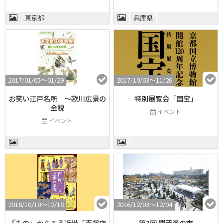
東京都
兵庫県
2017/01/05〜01/29
2017/10/03〜11/26
お笑い江戸名所 ～歌川広景の
特別展覧会「国宝」
全貌
イベント
イベント
2016/10/18〜12/18
2016/12/03〜12/04
『もの』からみる近世「百貨店
第3回 関西蚤の市