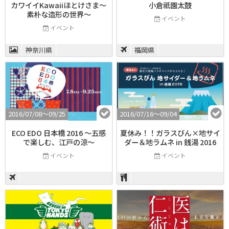
カワイイKawaiiほとけさま～
小倉祇園太鼓
素朴な造形の世界～
イベント
イベント
神奈川県
福岡県
2016/07/08〜09/25
2016/07/16〜09/04
ECO EDO 日本橋 2016 ～五感
夏休み！！ガラスびん×地サイ
で楽しむ、江戸の涼～
ダー＆地ラムネ in 銭湯 2016
イベント
イベント