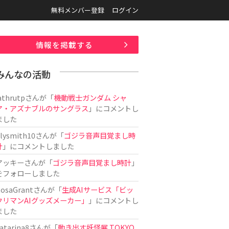
無料メンバー登録
ログイン
情報を掲載する
みんなの活動
athrutp
さんが「
機動戦士ガンダム シャ
ア・アズナブルのサングラス
」にコメントし
ました
ilysmith10
さんが「
ゴジラ音声目覚まし時
計
」にコメントしました
アッキー
さんが「
ゴジラ音声目覚まし時計
」
をフォローしました
osaGrant
さんが「
生成AIサービス「ビッ
クリマンAIグッズメーカー」
」にコメントし
ました
atarina8
さんが「
動き出す妖怪展 TOKYO