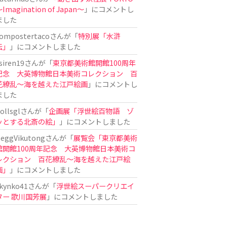
Imagination of Japan〜
」にコメントし
ました
ompostertaco
さんが「
特別展「水滸
伝」
」にコメントしました
siren19
さんが「
東京都美術館開館100周年
記念 大英博物館日本美術コレクション 百
花繚乱～海を越えた江戸絵画
」にコメントし
ました
ollsgl
さんが「
企画展「浮世絵百物語 ゾ
ッとする北斎の絵」
」にコメントしました
eggVikutong
さんが「
展覧会「東京都美術
館開館100周年記念 大英博物館日本美術コ
レクション 百花繚乱〜海を越えた江戸絵
画」
」にコメントしました
kynko41
さんが「
浮世絵スーパークリエイ
ター 歌川国芳展
」にコメントしました