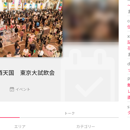
〜
c
x
d
酒天国 東京大試飲会
P
イベント
s
トーク
エリア
カテゴリー