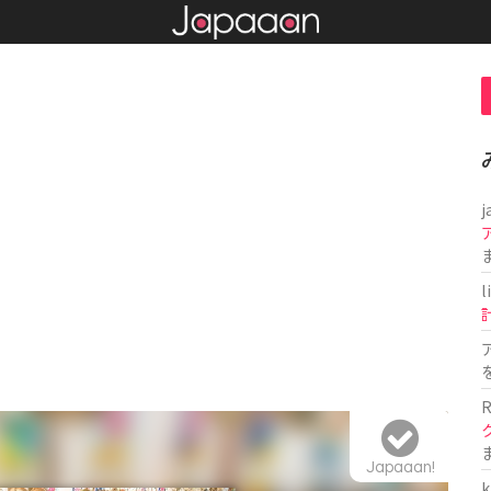
j
l
R
Japaaan!
k