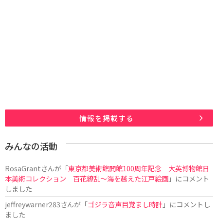
情報を掲載する
みんなの活動
RosaGrant
さんが「
東京都美術館開館100周年記念 大英博物館日
本美術コレクション 百花繚乱～海を越えた江戸絵画
」にコメント
しました
jeffreywarner283
さんが「
ゴジラ音声目覚まし時計
」にコメントし
ました