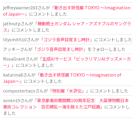
jeffreywarner283
さんが「
動き出す妖怪展 TOKYO 〜Imagination
of Japan〜
」にコメントしました
jathrutp
さんが「
機動戦士ガンダム シャア・アズナブルのサングラ
ス
」にコメントしました
lilysmith10
さんが「
ゴジラ音声目覚まし時計
」にコメントしました
アッキー
さんが「
ゴジラ音声目覚まし時計
」をフォローしました
RosaGrant
さんが「
生成AIサービス「ビックリマンAIグッズメーカ
ー」
」にコメントしました
katarina8
さんが「
動き出す妖怪展 TOKYO 〜Imagination of
Japan〜
」にコメントしました
compostertaco
さんが「
特別展「水滸伝」
」にコメントしました
xsiren19
さんが「
東京都美術館開館100周年記念 大英博物館日本
美術コレクション 百花繚乱～海を越えた江戸絵画
」にコメントし
ました