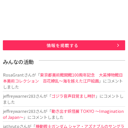
情報を掲載する
みんなの活動
RosaGrant
さんが「
東京都美術館開館100周年記念 大英博物館日
本美術コレクション 百花繚乱～海を越えた江戸絵画
」にコメント
しました
jeffreywarner283
さんが「
ゴジラ音声目覚まし時計
」にコメントし
ました
jeffreywarner283
さんが「
動き出す妖怪展 TOKYO 〜Imagination
of Japan〜
」にコメントしました
jathrutp
さんが「
機動戦士ガンダム シャア・アズナブルのサングラ