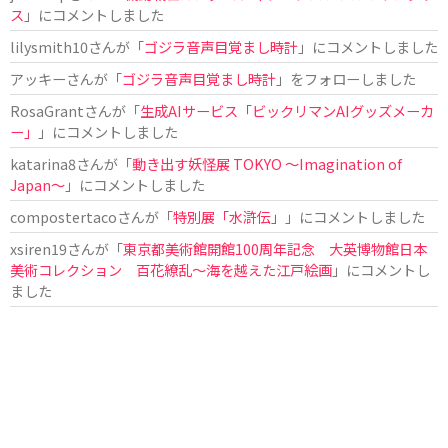
ス
」にコメントしました
lilysmith10
さんが「
ゴジラ音声目覚まし時計
」にコメントしました
アッキー
さんが「
ゴジラ音声目覚まし時計
」をフォローしました
RosaGrant
さんが「
生成AIサービス「ビックリマンAIグッズメーカ
ー」
」にコメントしました
katarina8
さんが「
動き出す妖怪展 TOKYO 〜Imagination of
Japan〜
」にコメントしました
compostertaco
さんが「
特別展「水滸伝」
」にコメントしました
xsiren19
さんが「
東京都美術館開館100周年記念 大英博物館日本
美術コレクション 百花繚乱～海を越えた江戸絵画
」にコメントし
ました