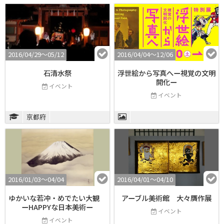
2016/04/29〜05/12
2016/04/04〜12/06
石清水祭
浮世絵から写真へー視覚の文明
開化ー
イベント
イベント
京都府
2016/01/03〜04/04
2016/04/01〜04/10
ゆかいな若冲・めでたい大観
アーブル美術館 大々贋作展
ーHAPPYな日本美術ー
イベント
イベント