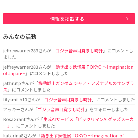
情報を掲載する
みんなの活動
jeffreywarner283
さんが「
ゴジラ音声目覚まし時計
」にコメントし
ました
jeffreywarner283
さんが「
動き出す妖怪展 TOKYO 〜Imagination
of Japan〜
」にコメントしました
jathrutp
さんが「
機動戦士ガンダム シャア・アズナブルのサングラ
ス
」にコメントしました
lilysmith10
さんが「
ゴジラ音声目覚まし時計
」にコメントしました
アッキー
さんが「
ゴジラ音声目覚まし時計
」をフォローしました
RosaGrant
さんが「
生成AIサービス「ビックリマンAIグッズメーカ
ー」
」にコメントしました
katarina8
さんが「
動き出す妖怪展 TOKYO 〜Imagination of