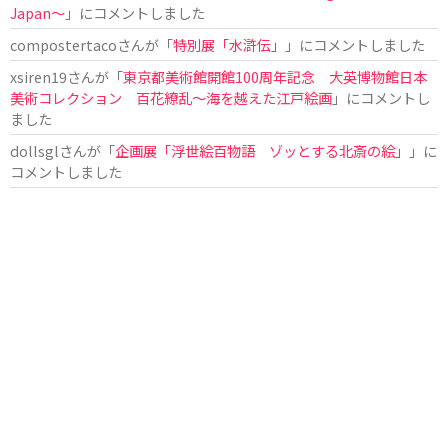
Japan〜
」にコメントしました
compostertaco
さんが「
特別展「水滸伝」
」にコメントしました
xsiren19
さんが「
東京都美術館開館100周年記念 大英博物館日本
美術コレクション 百花繚乱～海を越えた江戸絵画
」にコメントし
ました
dollsgl
さんが「
企画展「浮世絵百物語 ゾッとする北斎の絵」
」に
コメントしました