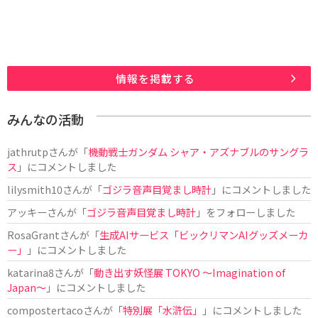
情報を掲載する
みんなの活動
jathrutp
さんが「
機動戦士ガンダム シャア・アズナブルのサングラ
ス
」にコメントしました
lilysmith10
さんが「
ゴジラ音声目覚まし時計
」にコメントしました
アッキー
さんが「
ゴジラ音声目覚まし時計
」をフォローしました
RosaGrant
さんが「
生成AIサービス「ビックリマンAIグッズメーカ
ー」
」にコメントしました
katarina8
さんが「
動き出す妖怪展 TOKYO 〜Imagination of
Japan〜
」にコメントしました
compostertaco
さんが「
特別展「水滸伝」
」にコメントしました