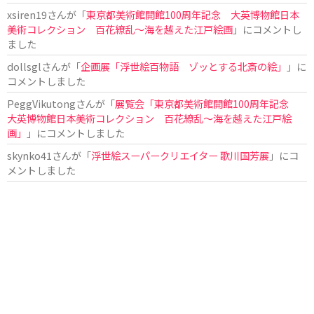
xsiren19
さんが「
東京都美術館開館100周年記念 大英博物館日本
美術コレクション 百花繚乱～海を越えた江戸絵画
」にコメントし
ました
dollsgl
さんが「
企画展「浮世絵百物語 ゾッとする北斎の絵」
」に
コメントしました
PeggVikutong
さんが「
展覧会「東京都美術館開館100周年記念
大英博物館日本美術コレクション 百花繚乱〜海を越えた江戸絵
画」
」にコメントしました
skynko41
さんが「
浮世絵スーパークリエイター 歌川国芳展
」にコ
メントしました