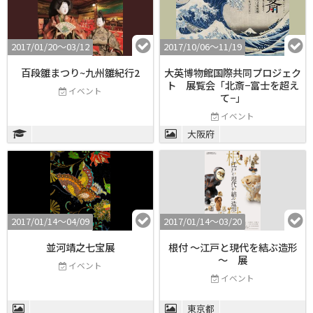
2017/01/20〜03/12
2017/10/06〜11/19
百段雛まつり~九州雛紀行2
大英博物館国際共同プロジェク
ト 展覧会「北斎−富士を超え
イベント
て−」
イベント
大阪府
2017/01/14〜04/09
2017/01/14〜03/20
並河靖之七宝展
根付 ～江戸と現代を結ぶ造形
～ 展
イベント
イベント
東京都