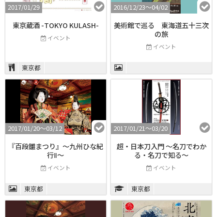
2017/01/29
2016/12/23〜04/02
東京蔵酒 -TOKYO KULASH-
美術館で巡る 東海道五十三次
の旅
イベント
イベント
東京都
2017/01/20〜03/12
2017/01/21〜03/20
『百段雛まつり』～九州ひな紀
超・日本刀入門 〜名刀でわか
行Ⅱ～
る・名刀で知る〜
イベント
イベント
東京都
東京都