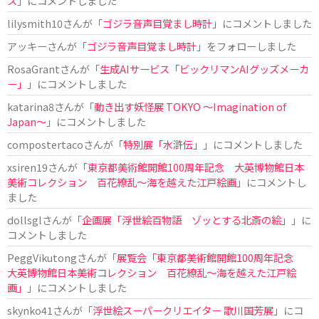
ス
」にコメントしました
lilysmith10
さんが「
ゴジラ音声目覚まし時計
」にコメントしました
アッキー
さんが「
ゴジラ音声目覚まし時計
」をフォローしました
RosaGrant
さんが「
生成AIサービス「ビックリマンAIグッズメーカ
ー」
」にコメントしました
katarina8
さんが「
動き出す妖怪展 TOKYO 〜Imagination of
Japan〜
」にコメントしました
compostertaco
さんが「
特別展「水滸伝」
」にコメントしました
xsiren19
さんが「
東京都美術館開館100周年記念 大英博物館日本
美術コレクション 百花繚乱～海を越えた江戸絵画
」にコメントし
ました
dollsgl
さんが「
企画展「浮世絵百物語 ゾッとする北斎の絵」
」に
コメントしました
PeggVikutong
さんが「
展覧会「東京都美術館開館100周年記念
大英博物館日本美術コレクション 百花繚乱〜海を越えた江戸絵
画」
」にコメントしました
skynko41
さんが「
浮世絵スーパークリエイター 歌川国芳展
」にコ