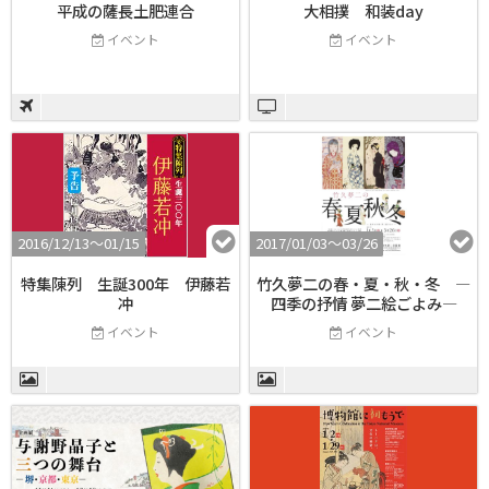
平成の薩長土肥連合
大相撲 和装day
イベント
イベント
2016/12/13〜01/15
2017/01/03〜03/26
特集陳列 生誕300年 伊藤若
竹久夢二の春・夏・秋・冬 ―
冲
四季の抒情 夢二絵ごよみ―
イベント
イベント